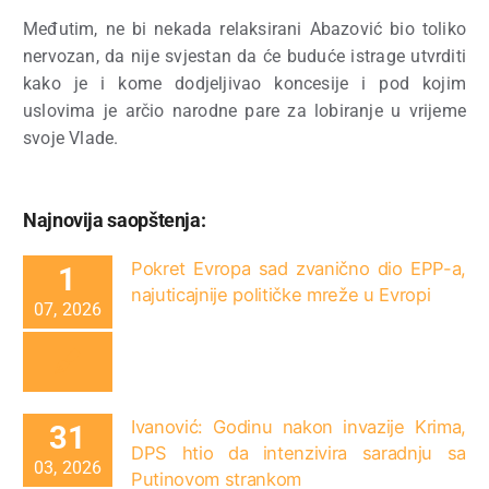
Međutim, ne bi nekada relaksirani Abazović bio toliko
nervozan, da nije svjestan da će buduće istrage utvrditi
kako je i kome dodjeljivao koncesije i pod kojim
uslovima je arčio narodne pare za lobiranje u vrijeme
svoje Vlade.
Najnovija saopštenja:
Pokret Evropa sad zvanično dio EPP-a,
1
najuticajnije političke mreže u Evropi
07, 2026
Ivanović: Godinu nakon invazije Krima,
31
DPS htio da intenzivira saradnju sa
03, 2026
Putinovom strankom