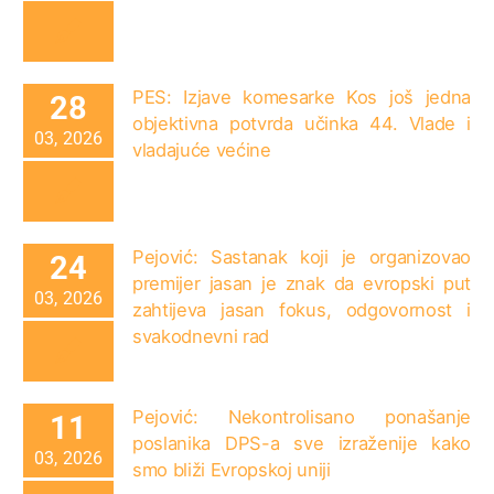
PES: Izjave komesarke Kos još jedna
28
objektivna potvrda učinka 44. Vlade i
03, 2026
vladajuće većine
Pejović: Sastanak koji je organizovao
24
premijer jasan je znak da evropski put
03, 2026
zahtijeva jasan fokus, odgovornost i
svakodnevni rad
Pejović: Nekontrolisano ponašanje
11
poslanika DPS-a sve izraženije kako
03, 2026
smo bliži Evropskoj uniji