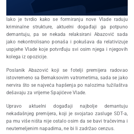
Iako je tvrdio kako se formiranju nove Vlade raduju
kriminalne strukture, aktuelni događaji ga potpuno
demantuju, pa se nekada relaksirani Abazović sada
jako nekontrolisano ponaša i pokušava da relativizuje
uspjehe Vlade koje potvrđuju svi osim njega i njegovih
kolega iz opozicije.
Poslanik Abazović koji se fotelji premijera radovao
istovremeno sa Bemaksovim vatrometima, sada se jako
nervira što se najveća hapšenja po nalozima tužilaštva
dešavaju za vrijeme Spajićeve Vlade.
Upravo aktuelni događaji najbolje demantuju
nekadašnjeg premijera, koji je svojatao zasluge SDT-a,
pa mu više ništa nije ostalo osim da se bavi tračevima i
neutemeljenim napadima, ne bi li zadržao cenzus.