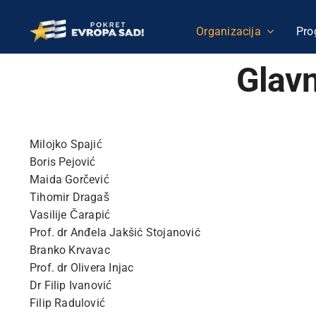
Skip
to
Organizacija
Pro
content
Glavn
Milojko Spajić
Boris Pejović
Maida Gorčević
Tihomir Dragaš
Vasilije Čarapić
Prof. dr Anđela Jakšić Stojanović
Branko Krvavac
Prof. dr Olivera Injac
Dr Filip Ivanović
Filip Radulović