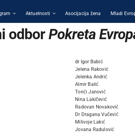
gram
Aktuelnosti
Asocijacija žena
Mladi Evro
i odbor
Pokreta Evrop
dr Igor Babić
Jelena Raković
Jelenka Andrić
Almir Balić
Tonći Janović
Nina Lakičević
Radovan Novaković
Dr Dragana Vučević
Milivoje Lakić
Jovana Radulović