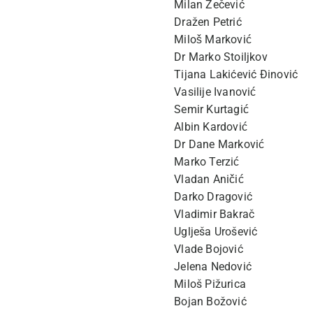
Milan Zečević
Dražen Petrić
Miloš Marković
Dr Marko Stoiljkov
Tijana Lakićević Đinović
Vasilije Ivanović
Semir Kurtagić
Albin Kardović
Dr Dane Marković
Marko Terzić
Vladan Aničić
Darko Dragović
Vladimir Bakrač
Uglješa Urošević
Vlade Bojović
Jelena Nedović
Miloš Pižurica
Bojan Božović