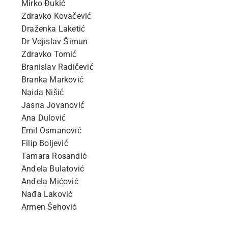
Mirko Đukić
Zdravko Kovačević
Draženka Laketić
Dr Vojislav Šimun
Zdravko Tomić
Branislav Radičević
Branka Marković
Naida Nišić
Jasna Jovanović
Ana Dulović
Emil Osmanović
Filip Boljević
Tamara Rosandić
Anđela Bulatović
Anđela Mićović
Nađa Laković
Armen Šehović