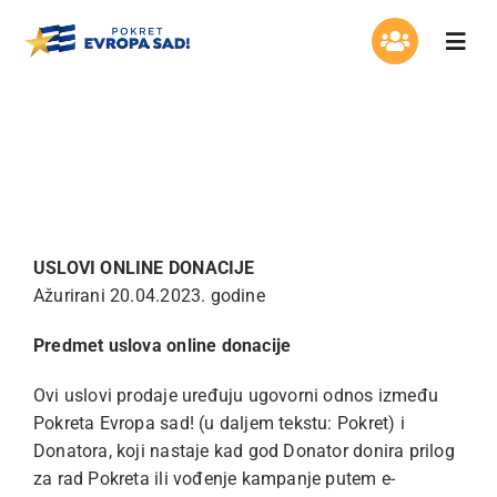
Skip
to
Togg
content
Navi
Organizacija
USLOVI ONLINE DONACIJE
Program
Aktuelnosti
USLOVI ONLINE DONACIJE
Ažurirani 20.04.2023. godine
Asocijacija žena
Predmet uslova online donacije
Mladi Evrope
Ovi uslovi prodaje uređuju ugovorni odnos između
Pokreta Evropa sad! (u daljem tekstu: Pokret) i
Kontakt
Donatora, koji nastaje kad god Donator donira prilog
za rad Pokreta ili vođenje kampanje putem e-