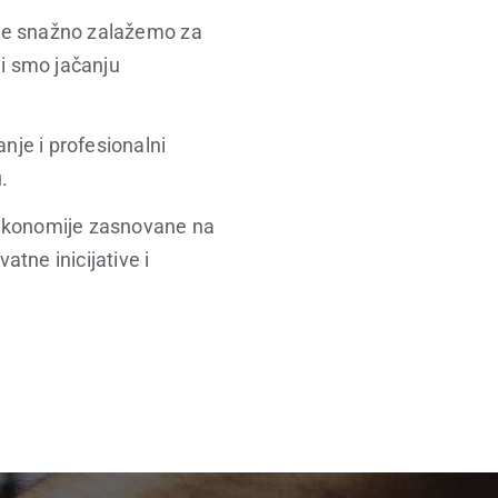
 se snažno zalažemo za
i smo jačanju
nje i profesionalni
.
 ekonomije zasnovane na
atne inicijative i