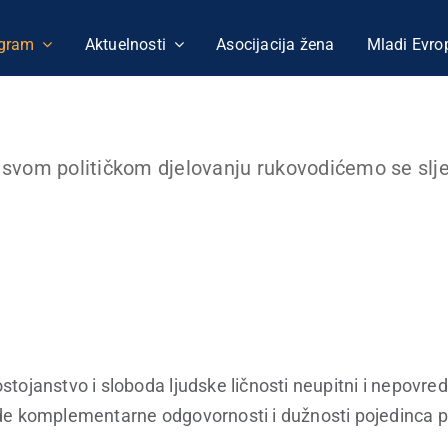
gram
Aktuelnosti
Asocijacija žena
Mladi Evro
Načela i vrijednosti
 u svom političkom djelovanju rukovodićemo se slj
tojanstvo i sloboda ljudske ličnosti neupitni i nepovrediv
de komplementarne odgovornosti i dužnosti pojedinca p