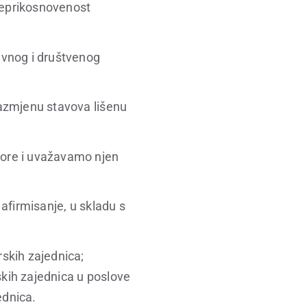
neprikosnovenost
avnog i društvenog
razmjenu stavova lišenu
Gore i uvažavamo njen
 afirmisanje, u skladu s
rskih zajednica;
skih zajednica u poslove
ednica.