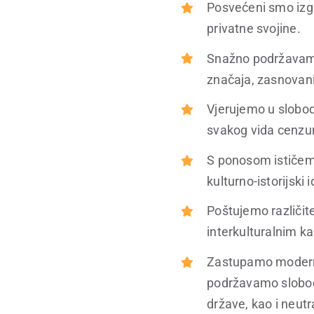
Posvećeni smo izgr
privatne svojine.
Snažno podržavamo 
značaja, zasnovan
Vjerujemo u slobod
svakog vida cenzure
S ponosom ističemo
kulturno-istorijski 
Poštujemo različite
interkulturalnim k
Zastupamo moderni 
podržavamo slobodu
države, kao i neutr