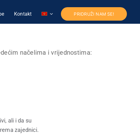
pe
Kontakt
PRIDRUŽI NAM SE!
edećim načelima i vrijednostima:
i, ali i da su
rema zajednici.