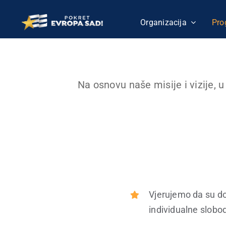
Skip
to
Organizacija
Pro
content
Na osnovu naše misije i vizije,
Vjerujemo da su dos
individualne slobo