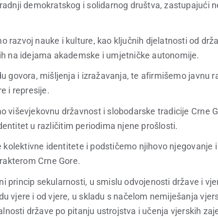
adnji demokratskog i solidarnog društva, zastupajući 
razvoj nauke i kulture, kao ključnih djelatnosti od drž
ih na idejama akademske i umjetničke autonomije.
u govora, mišljenja i izražavanja, te afirmišemo javnu 
 i represije.
 viševjekovnu državnost i slobodarske tradicije Crne 
identitet u različitim periodima njene prošlosti.
 kolektivne identitete i podstičemo njihovo njegovanje i
arakterom Crne Gore.
princip sekularnosti, u smislu odvojenosti države i vje
 vjere i od vjere, u skladu s načelom nemiješanja vjer
alnosti države po pitanju ustrojstva i učenja vjerskih zaj