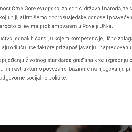
nost Crne Gore evropskoj zajednici država i naroda, te
koj uniji; afirmišemo dobrosusjedske odnose i posvećen
naročito ciljevima proklamovanim u Povelji UN-a.
štvo jednakih šansi, u kojem kompetencije, lično zalaga
ljaju odlučujuće faktore pri zapošljavanju i napredovanju
prjeđenju životnog standarda građana kroz izgradnju
u, infrastrukturno povezane, bazirane na njegovanju priv
odgovorne socijalne politike.