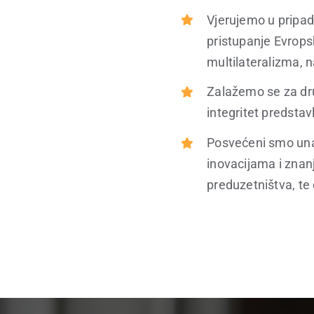
Vjerujemo u pripad
pristupanje Evrops
multilateralizma, 
Zalažemo se za dru
integritet predstav
Posvećeni smo una
inovacijama i znanj
preduzetništva, te 