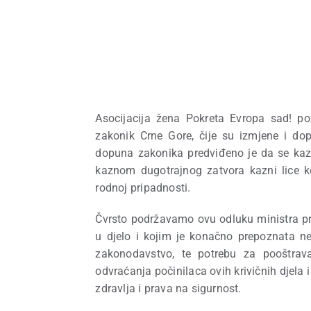
Asocijacija žena Pokreta Evropa sad! poz
zakonik Crne Gore, čije su izmjene i do
dopuna zakonika predviđeno je da se kazn
kaznom dugotrajnog zatvora kazni lice ko
rodnoj pripadnosti.
Čvrsto podržavamo ovu odluku ministra pr
u djelo i kojim je konačno prepoznata n
zakonodavstvo, te potrebu za pooštrava
odvraćanja počinilaca ovih krivičnih djela i
zdravlja i prava na sigurnost.