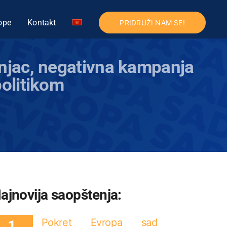
ope
Kontakt
PRIDRUŽI NAM SE!
Injac, negativna kampanja
olitikom
ajnovija saopštenja:
Pokret Evropa sad
1