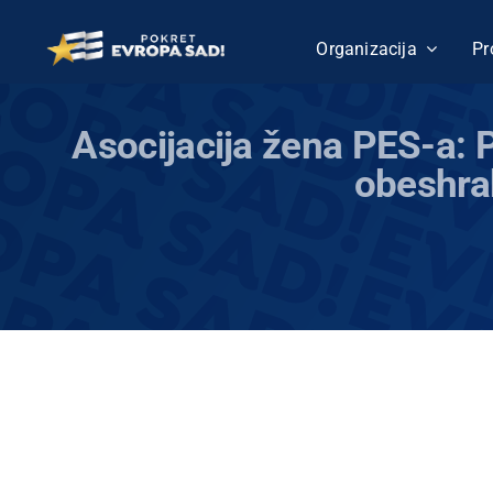
Skip
to
Organizacija
Pr
content
Asocijacija žena PES-a: 
obeshra