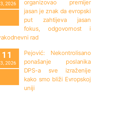
organizovao premijer
03, 2026
jasan je znak da evropski
put zahtijeva jasan
fokus, odgovornost i
vakodnevni rad
Pejović: Nekontrolisano
11
ponašanje poslanika
03, 2026
DPS-a sve izraženije
kako smo bliži Evropskoj
uniji