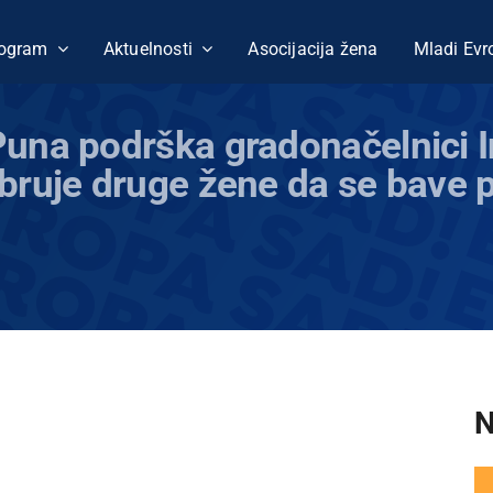
ogram
Aktuelnosti
Asocijacija žena
Mladi Evr
Puna podrška gradonačelnici 
bruje druge žene da se bave p
N