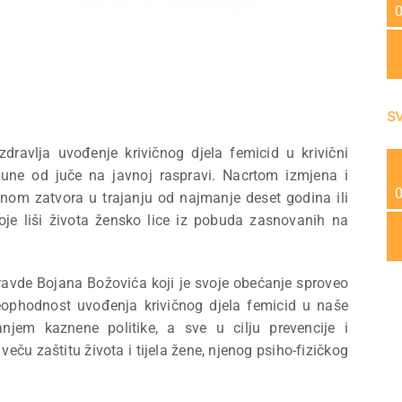
s
dravlja uvođenje krivičnog djela femicid u krivični
pune od juče na javnoj raspravi. Nacrtom izmjena i
om zatvora u trajanju od najmanje deset godina ili
je liši života žensko lice iz pobuda zasnovanih na
avde Bojana Božovića koji je svoje obećanje sproveo
eophodnost uvođenja krivičnog djela femicid u naše
njem kaznene politike, a sve u cilju prevencije i
 veču zaštitu života i tijela žene, njenog psiho-fizičkog