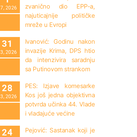
zvanično dio EPP-a,
07, 2026
najuticajnije političke
mreže u Evropi
Ivanović: Godinu nakon
31
invazije Krima, DPS htio
03, 2026
da intenzivira saradnju
sa Putinovom strankom
PES: Izjave komesarke
28
Kos još jedna objektivna
03, 2026
potvrda učinka 44. Vlade
i vladajuće većine
Pejović: Sastanak koji je
24