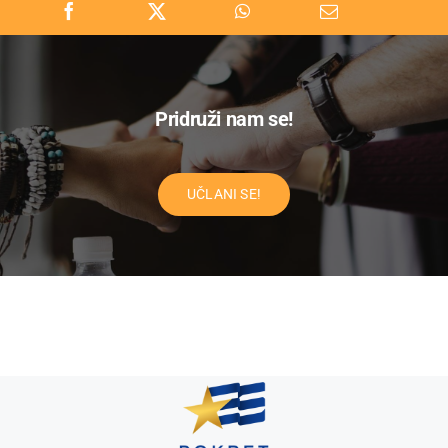
Pridruži nam se!
UČLANI SE!