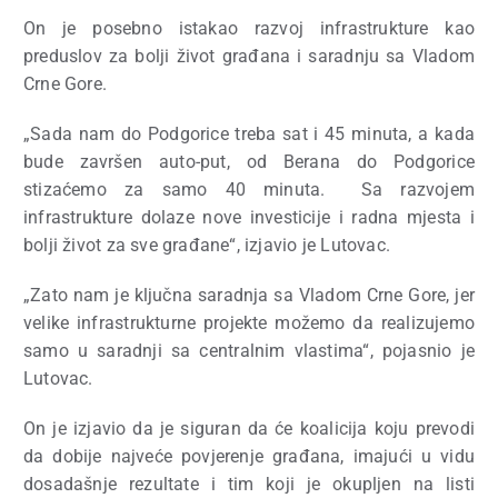
On je posebno istakao razvoj infrastrukture kao
preduslov za bolji život građana i saradnju sa Vladom
Crne Gore.
„Sada nam do Podgorice treba sat i 45 minuta, a kada
bude završen auto-put, od Berana do Podgorice
stizaćemo za samo 40 minuta. Sa razvojem
infrastrukture dolaze nove investicije i radna mjesta i
bolji život za sve građane“, izjavio je Lutovac.
„Zato nam je ključna saradnja sa Vladom Crne Gore, jer
velike infrastrukturne projekte možemo da realizujemo
samo u saradnji sa centralnim vlastima“, pojasnio je
Lutovac.
On je izjavio da je siguran da će koalicija koju prevodi
da dobije najveće povjerenje građana, imajući u vidu
dosadašnje rezultate i tim koji je okupljen na listi