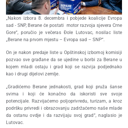
„Nakon izbora 8. decembra i pobjede koalicije Evropa
sad - SNP, Berane će postati motor razvoja sjevera Crne
Gore“, poručio je večeras Đole Lutovac, nosilac liste
„Berane na prvom mjestu – Evropa sad – SNP“.
On je nakon predaje liste u Opštinskoj izbornoj komisiji
pozvao sve građane da se ujedine u borbi za Berane u
kojem mladi ostaju i grad koji se razvija podjednako
kao i drugi dijelovi zemlje.
„Gradićemo Berane jednakosti, grad koji pruža šanse
svima i koji će konačno da iskoristi sve svoje
potencijale. Razvijaćemo poljoprivredu, turizam, a kroz
podršku privredi i obrazovanju zadržaćemo naše mlade
da ostanu ovdje i da razvijaju svoj grad“, naglasio je
Lutovac.