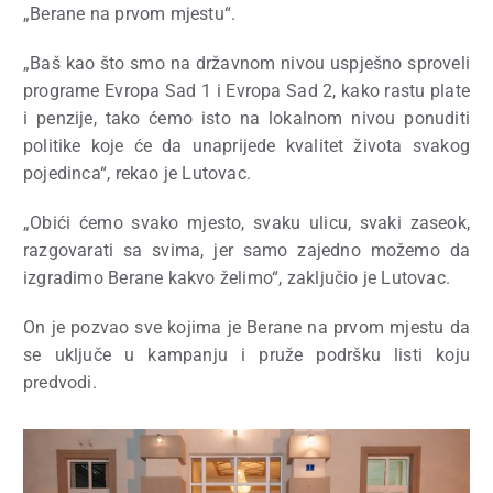
„Berane na prvom mjestu“.
„Baš kao što smo na državnom nivou uspješno sproveli
programe Evropa Sad 1 i Evropa Sad 2, kako rastu plate
i penzije, tako ćemo isto na lokalnom nivou ponuditi
politike koje će da unaprijede kvalitet života svakog
pojedinca“, rekao je Lutovac.
„Obići ćemo svako mjesto, svaku ulicu, svaki zaseok,
razgovarati sa svima, jer samo zajedno možemo da
izgradimo Berane kakvo želimo“, zaključio je Lutovac.
On je pozvao sve kojima je Berane na prvom mjestu da
se uključe u kampanju i pruže podršku listi koju
predvodi.