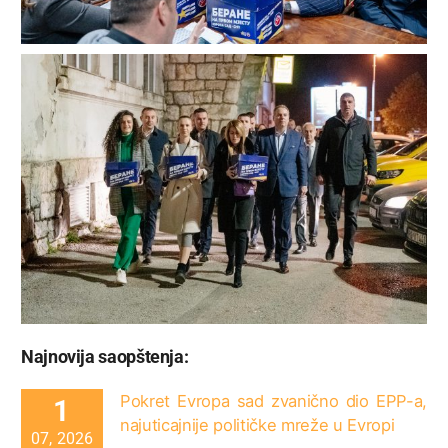
Najnovija saopštenja:
Pokret Evropa sad zvanično dio EPP-a,
1
najuticajnije političke mreže u Evropi
07, 2026