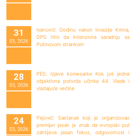
Ivanović: Godinu nakon invazije Krima,
31
DPS htio da intenzivira saradnju sa
03, 2026
Putinovom strankom
PES: Izjave komesarke Kos još jedna
28
objektivna potvrda učinka 44. Vlade i
03, 2026
vladajuće većine
Pejović: Sastanak koji je organizovao
24
premijer jasan je znak da evropski put
03, 2026
zahtijeva jasan fokus, odgovornost i