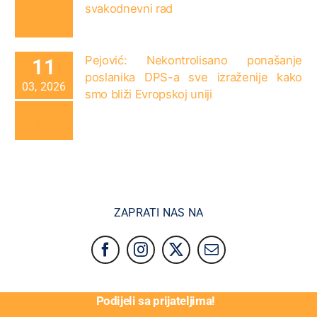
svakodnevni rad
Pejović: Nekontrolisano ponašanje
11
poslanika DPS-a sve izraženije kako
03, 2026
smo bliži Evropskoj uniji
ZAPRATI NAS NA
Podijeli sa prijateljima!