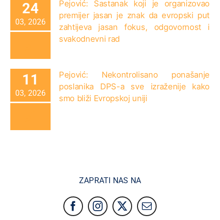
Pejović: Sastanak koji je organizovao
24
premijer jasan je znak da evropski put
03, 2026
zahtijeva jasan fokus, odgovornost i
svakodnevni rad
Pejović: Nekontrolisano ponašanje
11
poslanika DPS-a sve izraženije kako
03, 2026
smo bliži Evropskoj uniji
ZAPRATI NAS NA