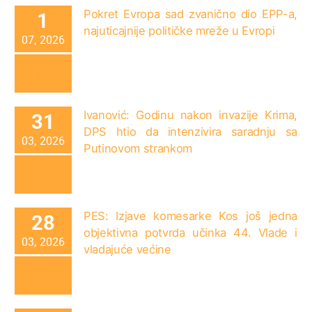
Pokret Evropa sad zvanično dio EPP-a,
1
najuticajnije političke mreže u Evropi
07, 2026
Ivanović: Godinu nakon invazije Krima,
31
DPS htio da intenzivira saradnju sa
03, 2026
Putinovom strankom
PES: Izjave komesarke Kos još jedna
28
objektivna potvrda učinka 44. Vlade i
03, 2026
vladajuće većine