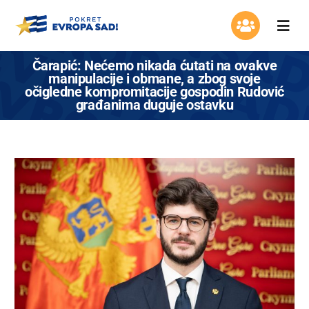
Skip
to
Togg
content
Navi
Organizacija
Čarapić: Nećemo nikada ćutati na ovakve
manipulacije i obmane, a zbog svoje
očigledne kompromitacije gospodin Rudović
Program
građanima duguje ostavku
Aktuelnosti
Asocijacija žena
Mladi Evrope
Kontakt