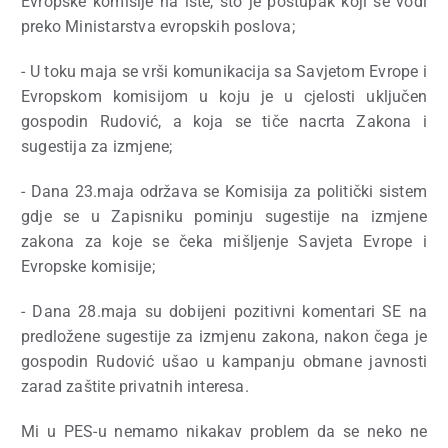
Evropske komisije na iste, što je postupak koji se vodi
preko Ministarstva evropskih poslova;
- ⁠U toku maja se vrši komunikacija sa Savjetom Evrope i
Evropskom komisijom u koju je u cjelosti uključen
gospodin Rudović, a koja se tiče nacrta Zakona i
sugestija za izmjene;
- ⁠Dana 23.maja održava se Komisija za politički sistem
gdje se u Zapisniku pominju sugestije na izmjene
zakona za koje se čeka mišljenje Savjeta Evrope i
Evropske komisije;
- ⁠Dana 28.maja su dobijeni pozitivni komentari SE na
predložene sugestije za izmjenu zakona, nakon čega je
gospodin Rudović ušao u kampanju obmane javnosti
zarad zaštite privatnih interesa.
Mi u PES-u nemamo nikakav problem da se neko ne