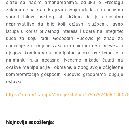
slaže sa našim amandmanima, odluku o Predlogu
zakona će na kraju krajeva usvojiti Vlada a mi nećemo
sporiti takav predlog, ali držimo da je apsolutno
neprihvatljivo da bilo koji državni službenik javno
istupa u korist privatnog interesa i udara na integritet
kuće za koju radi. Gospodin Rudović je znao za
sugestije za izmjene zakona minimum dva mjeseca i
njegova kontinuirana manipulacija oko ove teme je u
najmanju ruku nečasna. Nećemo nikada ćutati na
ovakve manipulacije i obmane, a zbog svoje očigledne
kompromitacije gospodin Rudović građanima duguje
ostavku.
https://x.com/CarapicVasilije/status/1795792468618657
Najnovija saopštenja: