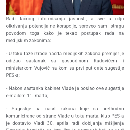
Radi tačnog informisanja jasnosti, a sve u cilju
otkrivanja potencijalne korupcije, sproveo sam istragu
povodom toga kako je tekao postupak rada na
medijskim zakonima:
- U toku faze izrade nacrta medijskih zakona premijer je
održao sastanak sa gospodinom Rudovićem i
ministarkom Vujović na kom su prvi put date sugestije
PES-a;
- Nakon sastanka kabinet Vlade je poslao ove sugestije
e-mailom 11. marta;
- Sugestije na nacrt zakona koje su prethodno
komunicirane od strane Vlade u toku marta, klub PES-a
je dostavio Vladi 30. aprila radi dobijanja mišljenja