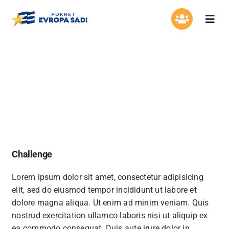
Skip
to
Togg
content
Navi
Organizacija
British Website
Program
Aktuelnosti
Asocijacija žena
Challenge
Mladi Evrope
Lorem ipsum dolor sit amet, consectetur adipisicing
elit, sed do eiusmod tempor incididunt ut labore et
Kontakt
dolore magna aliqua. Ut enim ad minim veniam. Quis
nostrud exercitation ullamco laboris nisi ut aliquip ex
ea commodo consequat. Duis aute irure dolor in