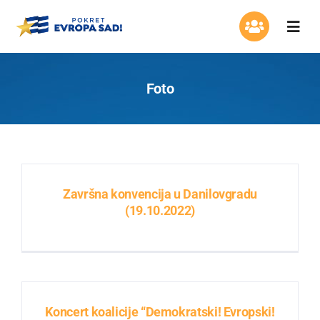
Skip
to
Togg
content
Navi
Organizacija
Foto
Program
Aktuelnosti
Završna konvencija u Danilovgradu
Asocijacija žena
(19.10.2022)
Mladi Evrope
Kontakt
Koncert koalicije “Demokratski! Evropski!