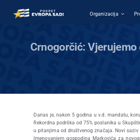
Skip
to
Organizacija
Pr
content
Crnogorčić: Vjerujemo 
Danas je, nakon 5 godina u v.d. mandatu, kona
Rekordna podrška od 75% poslanika u Skupštini,
u pitanjima od društvenog značaja. Novi saziv
Imenovanjem gospodina Markovića za novog V