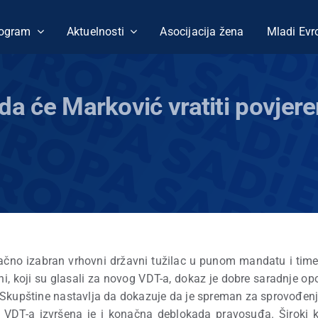
ogram
Aktuelnosti
Asocijacija žena
Mladi Evr
da će Marković vratiti povjer
čno izabran vrhovni državni tužilac u punom mandatu i time d
 koji su glasali za novog VDT-a, dokaz je dobre saradnje opozi
 Skupštine nastavlja da dokazuje da je spreman za sprovođenj
DT-a izvršena je i konačna deblokada pravosuđa. Široki ko