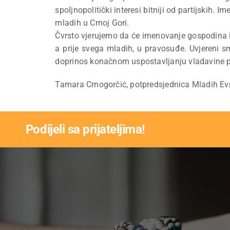
spoljnopolitički interesi bitniji od partijskih
mladih u Crnoj Gori.
Čvrsto vjerujemo da će imenovanje gospodina Ma
a prije svega mladih, u pravosuđe. Uvjereni 
doprinos konačnom uspostavljanju vladavine pr
Tamara Crnogorčić, potpredsjednica Mladih Ev
Podijeli sa prijateljima!