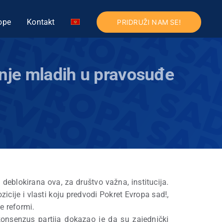
ope
Kontakt
PRIDRUŽI NAM SE!
enje mladih u pravosuđe
eblokirana ova, za društvo važna, institucija.
cije i vlasti koju predvodi Pokret Evropa sad!,
e reformi.
nsenzus partija dokazao je da su zajednički