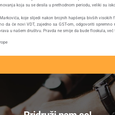
. Imenovanja koja su se desila u prethodnom periodu, veliki su i
rkovića, koje slijedi nakon brojnih hapšenja bivših visokih f
smo da će novi VDT, zajedno sa GST-om, odgovoriti spremno na
ava u našem društvu. Pravda ne smije da bude floskula, već t
rope
Pridruži nam se!