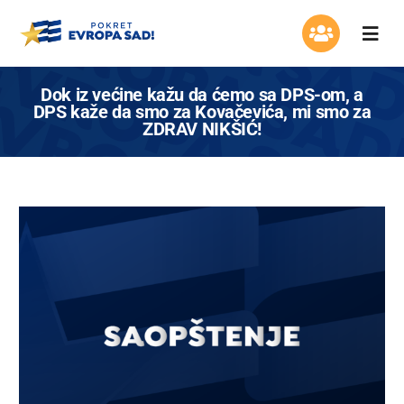
Skip
to
Togg
content
Navi
Organizacija
Dok iz većine kažu da ćemo sa DPS-om, a
DPS kaže da smo za Kovačevića, mi smo za
ZDRAV NIKŠIĆ!
Program
Aktuelnosti
Asocijacija žena
Mladi Evrope
Kontakt