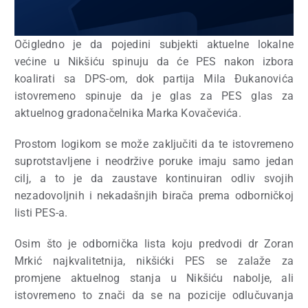
Očigledno je da pojedini subjekti aktuelne lokalne
većine u Nikšiću spinuju da će PES nakon izbora
koalirati sa DPS-om, dok partija Mila Đukanovića
istovremeno spinuje da je glas za PES glas za
aktuelnog gradonačelnika Marka Kovačevića.
Prostom logikom se može zaključiti da te istovremeno
suprotstavljene i neodržive poruke imaju samo jedan
cilj, a to je da zaustave kontinuiran odliv svojih
nezadovoljnih i nekadašnjih birača prema odborničkoj
listi PES-a.
Osim što je odbornička lista koju predvodi dr Zoran
Mrkić najkvalitetnija, nikšićki PES se zalaže za
promjene aktuelnog stanja u Nikšiću nabolje, ali
istovremeno to znači da se na pozicije odlučuvanja