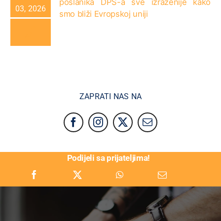
poslanika DPS-a sve izraženije kako
03, 2026
smo bliži Evropskoj uniji
ZAPRATI NAS NA
Podijeli sa prijateljima!