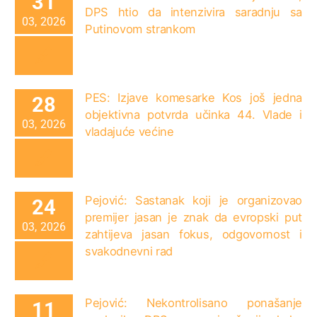
31
DPS htio da intenzivira saradnju sa
03, 2026
Putinovom strankom
PES: Izjave komesarke Kos još jedna
28
objektivna potvrda učinka 44. Vlade i
03, 2026
vladajuće većine
Pejović: Sastanak koji je organizovao
24
premijer jasan je znak da evropski put
03, 2026
zahtijeva jasan fokus, odgovornost i
svakodnevni rad
Pejović: Nekontrolisano ponašanje
11