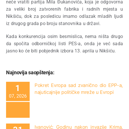
neće vratiti partija Mila Đukanovića, koja je odgovorna
za veliki broj zatvorenih fabrika i radnih mjesta u
Nikšiću, dok za posledicu imamo odlazak mladih ljudi
iz drugog grada po broju stanovnika u državi.
Kada konkurencija osim besmislica, nema ništa drugo
da spočita odborničkoj listi PES-a, onda je već sada
jasno ko će biti pobjednik izbora 13. aprila u Nikšiću.
Najnovija saopštenja:
Pokret Evropa sad zvanično dio EPP-a,
1
najuticajnije političke mreže u Evropi
07, 2026
Ivanović: Godinu nakon invazije Krima,