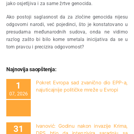
jako osjetljiva i za same žrtve genocida.
Ako postoji saglasnost da za zločine genocida nijesu
odgovorni narodi, već pojedinci, što je konstatovano u
presudama međunarodnih sudova, onda ne vidimo
razlog zašto bi bilo kome smetala inicijativa da se u
tom pravcu i precizira odgovornost?
Najnovija saopštenja:
Pokret Evropa sad zvanično dio EPP-a,
1
najuticajnije političke mreže u Evropi
07, 2026
Ivanović: Godinu nakon invazije Krima,
31
DPS htio da intenzivira saradnju sa