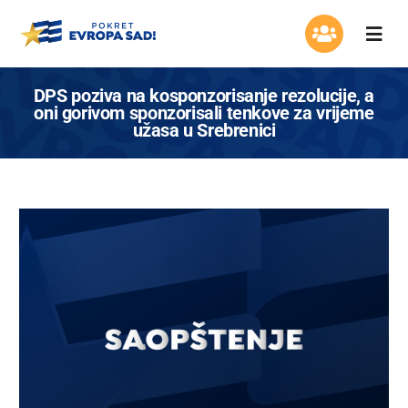
Skip
to
Togg
content
Navi
Organizacija
DPS poziva na kosponzorisanje rezolucije, a
oni gorivom sponzorisali tenkove za vrijeme
užasa u Srebrenici
Program
Aktuelnosti
Asocijacija žena
Mladi Evrope
Kontakt