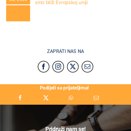
smo bliži Evropskoj uniji
ZAPRATI NAS NA
Podijeli sa prijateljima!
Pridruži nam se!