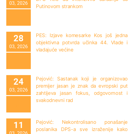
03, 2026
Putinovom strankom
PES: Izjave komesarke Kos još jedna
28
objektivna potvrda učinka 44. Vlade i
03, 2026
vladajuće većine
Pejović: Sastanak koji je organizovao
24
premijer jasan je znak da evropski put
03, 2026
zahtijeva jasan fokus, odgovornost i
svakodnevni rad
Pejović: Nekontrolisano ponašanje
11
poslanika DPS-a sve izraženije kako
03, 2026