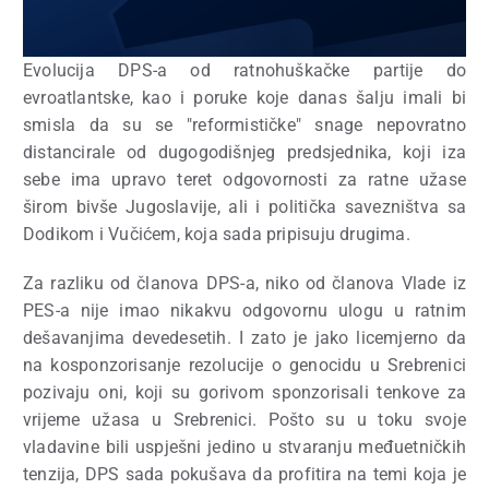
Evolucija DPS-a od ratnohuškačke partije do
evroatlantske, kao i poruke koje danas šalju imali bi
smisla da su se "reformističke" snage nepovratno
distancirale od dugogodišnjeg predsjednika, koji iza
sebe ima upravo teret odgovornosti za ratne užase
širom bivše Jugoslavije, ali i politička savezništva sa
Dodikom i Vučićem, koja sada pripisuju drugima.
Za razliku od članova DPS-a, niko od članova Vlade iz
PES-a nije imao nikakvu odgovornu ulogu u ratnim
dešavanjima devedesetih. I zato je jako licemjerno da
na kosponzorisanje rezolucije o genocidu u Srebrenici
pozivaju oni, koji su gorivom sponzorisali tenkove za
vrijeme užasa u Srebrenici. Pošto su u toku svoje
vladavine bili uspješni jedino u stvaranju međuetničkih
tenzija, DPS sada pokušava da profitira na temi koja je