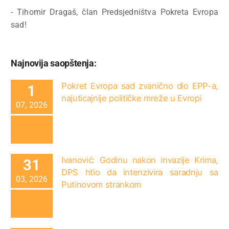
- Tihomir Dragaš, član Predsjedništva Pokreta Evropa
sad!
Najnovija saopštenja:
Pokret Evropa sad zvanično dio EPP-a,
1
najuticajnije političke mreže u Evropi
07, 2026
Ivanović: Godinu nakon invazije Krima,
31
DPS htio da intenzivira saradnju sa
03, 2026
Putinovom strankom