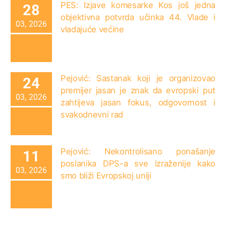
PES: Izjave komesarke Kos još jedna
28
objektivna potvrda učinka 44. Vlade i
03, 2026
vladajuće većine
Pejović: Sastanak koji je organizovao
24
premijer jasan je znak da evropski put
03, 2026
zahtijeva jasan fokus, odgovornost i
svakodnevni rad
Pejović: Nekontrolisano ponašanje
11
poslanika DPS-a sve izraženije kako
03, 2026
smo bliži Evropskoj uniji