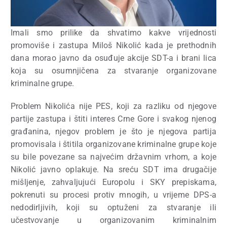
Imali smo prilike da shvatimo kakve vrijednosti
promoviše i zastupa Miloš Nikolić kada je prethodnih
dana morao javno da osuđuje akcije SDT-a i brani lica
koja su osumnjičena za stvaranje organizovane
kriminalne grupe.
Problem Nikolića nije PES, koji za razliku od njegove
partije zastupa i štiti interes Crne Gore i svakog njenog
građanina, njegov problem je što je njegova partija
promovisala i štitila organizovane kriminalne grupe koje
su bile povezane sa najvećim državnim vrhom, a koje
Nikolić javno oplakuje. Na sreću SDT ima drugačije
mišljenje, zahvaljujući Europolu i SKY prepiskama,
pokrenuti su procesi protiv mnogih, u vrijeme DPS-a
nedodirljivih, koji su optuženi za stvaranje ili
učestvovanje u organizovanim kriminalnim