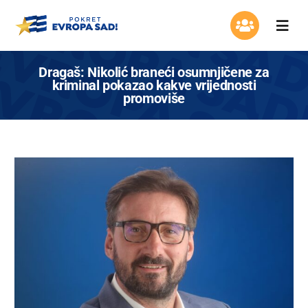
Skip
to
Togg
content
Navi
Organizacija
Dragaš: Nikolić braneći osumnjičene za
kriminal pokazao kakve vrijednosti
promoviše
Program
Aktuelnosti
Asocijacija žena
Mladi Evrope
Kontakt