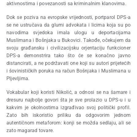
aktivnostima i povezanosti sa kriminalnim klanovima.
Dok se poziva na evropske vrijednosti, portparol DPS-a
se ne ustručava da glumi advokata i licima koja su po
navodima svjedoka imala ulogu u deportacijama
Muslimana i Bošnjaka u Bukovici. Takođe, očekujem da
svoju građansku i civilizacijsku orjentaciju funkcioner
DPS-a demonstrira tako što će se konačno javno
distancirati, a ne podržavati one koji su autori prijetećih
i šovinističkih poruka na račun Bošnjaka i Muslimana u
Pljevljima.
Vokabular koji koristi Nikolić, a odnosi se na šamare i
dresuru najbolje govori šta je sve prolazio u DPS-u i u
kakvim je okolnostima izgrađivao svoj politički profil.
Zato bih iskoristio priliku da odgovorim jednom
autentičnom metaforom: konji se možda sedlaju, ali se
zato magarad tovare.