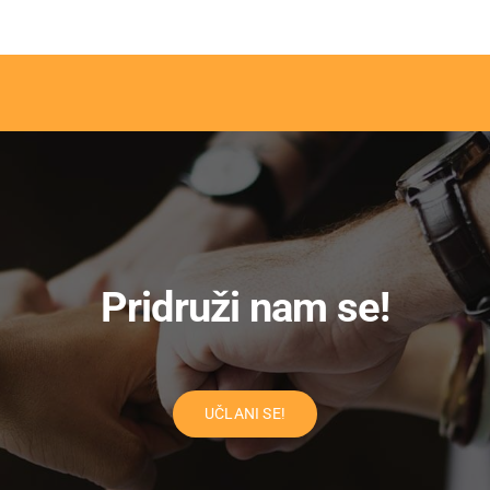
Pridruži nam se!
UČLANI SE!