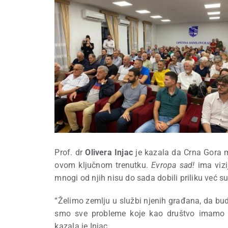
Prof. dr
Olivera Injac
je kazala da Crna Gora m
ovom ključnom trenutku.
Evropa sad!
ima vizi
mnogi od njih nisu do sada dobili priliku već su
“Želimo zemlju u službi njenih građana, da bud
smo sve probleme koje kao društvo imamo i
kazala je Injac.