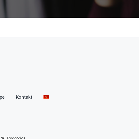
ope
Kontakt
 36, Podgorica