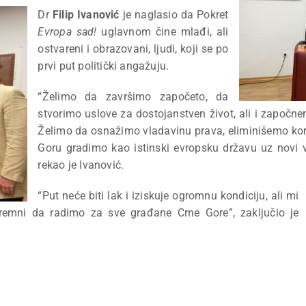
Dr
Filip Ivanović
je naglasio da Pokret
Evropa sad!
uglavnom čine mlađi, ali
ostvareni i obrazovani, ljudi, koji se po
prvi put politički angažuju.
“Želimo da završimo započeto, da
stvorimo uslove za dostojanstven život, ali i započne
Želimo da osnažimo vladavinu prava, eliminišemo kor
Goru gradimo kao istinski evropsku državu uz novi v
rekao je Ivanović.
“Put neće biti lak i iziskuje ogromnu kondiciju, ali mi
emni da radimo za sve građane Crne Gore”, zaključio je