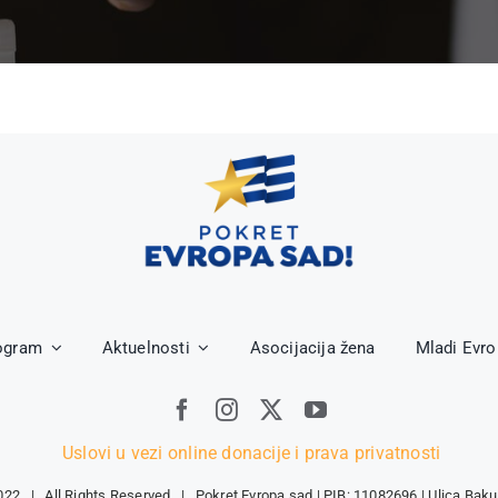
ogram
Aktuelnosti
Asocijacija žena
Mladi Evr
Uslovi u vezi online donacije i prava privatnosti
022 | All Rights Reserved | Pokret Evropa sad | PIB: 11082696 | Ulica Baku