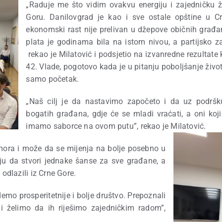
„Raduje me što vidim ovakvu energiju i zajedničku ž
Goru. Danilovgrad je kao i sve ostale opštine u C
ekonomski rast nije prelivan u džepove običnih građan
plata je godinama bila na istom nivou, a partijsko za
rekao je Milatović i podsjetio na izvanredne rezultate
42. Vlade, pogotovo kada je u pitanju poboljšanje živo
samo početak.
„Naš cilj je da nastavimo započeto i da uz podršk
bogatih građana, gdje će se mladi vraćati, a oni koj
imamo saborce na ovom putu”, rekao je Milatović.
ora i može da se mijenja na bolje posebno u
ju da stvori jednake šanse za sve građane, a
 odlazili iz Crne Gore.
emo prosperitetnije i bolje društvo. Prepoznali
 želimo da ih riješimo zajedničkim radom”,