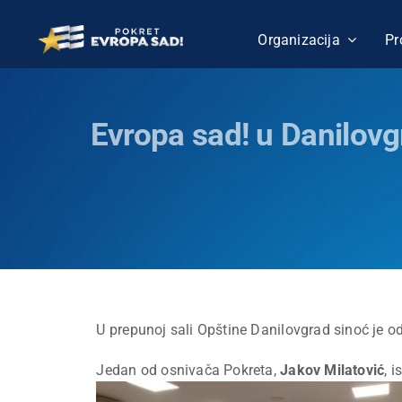
Skip
to
Organizacija
Pr
content
Evropa sad! u Danilovg
U prepunoj sali Opštine Danilovgrad sinoć je o
Jedan od osnivača Pokreta,
Jakov Milatović
, 