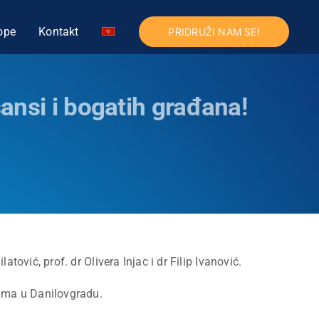
ope
Kontakt
PRIDRUŽI NAM SE!
ansi i bogatih građana!
atović, prof. dr Olivera Injac i dr Filip Ivanović.
ima u Danilovgradu.