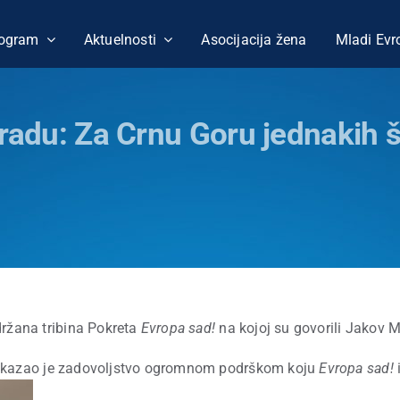
ogram
Aktuelnosti
Asocijacija žena
Mladi Evr
radu: Za Crnu Goru jednakih š
držana tribina Pokreta
Evropa sad!
na kojoj su govorili Jakov Mil
iskazao je zadovoljstvo ogromnom podrškom koju
Evropa sad!