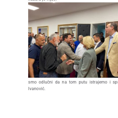
smo odlučni da na tom putu istrajemo i spr
Ivanović.