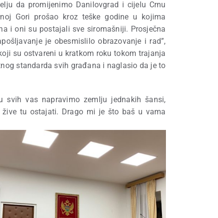
elju da promijenimo Danilovgrad i cijelu Crnu
rnoj Gori prošao kroz teške godine u kojima
a i oni su postajali sve siromašniji. Prosječna
pošljavanje je obesmislilo obrazovanje i rad”,
 koji su ostvareni u kratkom roku tokom trajanja
tnog standarda svih građana i naglasio da je to
u svih vas napravimo zemlju jednakih šansi,
i žive tu ostajati. Drago mi je što baš u vama