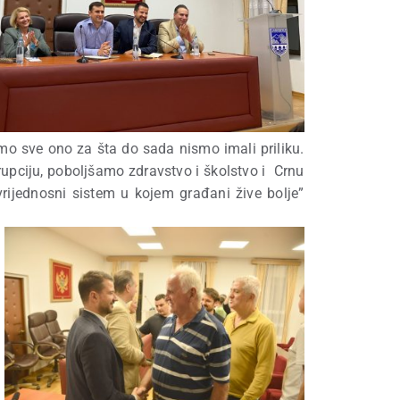
mo sve ono za šta do sada nismo imali priliku.
upciju, poboljšamo zdravstvo i školstvo i Crnu
rijednosni sistem u kojem građani žive bolje”