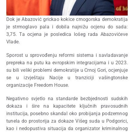
Dok je Abazović grickao kokice crnogorska demokratija
je strmoglavo pala i dobila najnižu ocjenu do sada:
3,75.
Ta ocjena je posledica lošeg rada Abazovićeve
Vlade.
Sporost u sprovođenju reformi sistema i savladavanje
prepreka na putu ka evropskim integracijama i u 2023.
su bili veliki problemi demokratije u Crnoj Gori, ocjenjuje
se u izvještaju Nacije u tranziciji vašingtonske
organizacije Freedom House.
Negativno svjetlo na standarde bezbjednosti sudskih
dokaza i šire na kapacitete ključnih pravosudnih
institucija, posebno skandal oko probijanja podzemnog
tunela do prostorija za dokaze Višeg suda u Podgorici,
kao i nedopustiva situacija da organizator kriminalnog