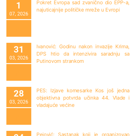
Pokret Evropa sad zvanično dio EPP-a,
1
najuticajnije političke mreže u Evropi
07, 2026
Ivanović: Godinu nakon invazije Krima,
31
DPS htio da intenzivira saradnju sa
03, 2026
Putinovom strankom
PES: Izjave komesarke Kos još jedna
28
objektivna potvrda učinka 44. Vlade i
03, 2026
vladajuće većine
Pejović: Sastanak koji je organizovao