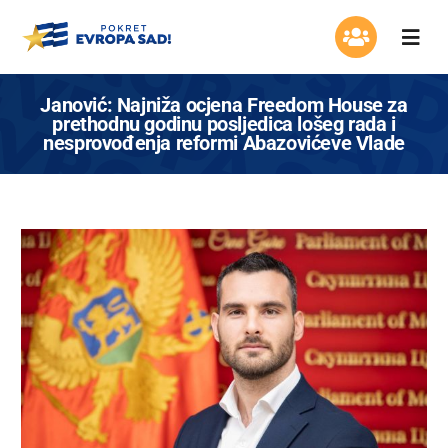
Skip
to
Togg
content
Navi
Organizacija
Janović: Najniža ocjena Freedom House za
prethodnu godinu posljedica lošeg rada i
nesprovođenja reformi Abazovićeve Vlade
Program
Aktuelnosti
Asocijacija žena
Mladi Evrope
Kontakt