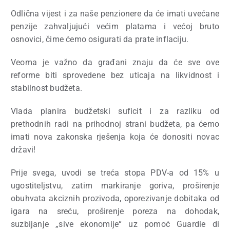
Odlična vijest i za naše penzionere da će imati uvećane
penzije zahvaljujući većim platama i većoj bruto
osnovici, čime ćemo osigurati da prate inflaciju.
Veoma je važno da građani znaju da će sve ove
reforme biti sprovedene bez uticaja na likvidnost i
stabilnost budžeta.
Vlada planira budžetski suficit i za razliku od
prethodnih radi na prihodnoj strani budžeta, pa ćemo
imati nova zakonska rješenja koja će donositi novac
državi!
Prije svega, uvodi se treća stopa PDV-a od 15% u
ugostiteljstvu, zatim markiranje goriva, proširenje
obuhvata akciznih prozivoda, oporezivanje dobitaka od
igara na sreću, proširenje poreza na dohodak,
suzbijanje „sive ekonomije“ uz pomoć Guardie di