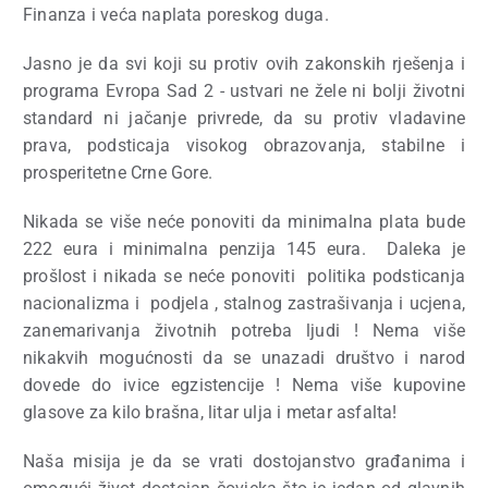
Finanza i veća naplata poreskog duga.
Jasno je da svi koji su protiv ovih zakonskih rješenja i
programa Evropa Sad 2 - ustvari ne žele ni bolji životni
standard ni jačanje privrede, da su protiv vladavine
prava, podsticaja visokog obrazovanja, stabilne i
prosperitetne Crne Gore.
Nikada se više neće ponoviti da minimalna plata bude
222 eura i minimalna penzija 145 eura.
Daleka je
prošlost i nikada se neće ponoviti
politika podsticanja
nacionalizma i
podjela , stalnog zastrašivanja i ucjena,
zanemarivanja životnih potreba ljudi ! Nema više
nikakvih mogućnosti da se unazadi društvo i narod
dovede do ivice egzistencije ! Nema više kupovine
glasove za kilo brašna, litar ulja i metar asfalta!
Naša misija je da se vrati dostojanstvo građanima i