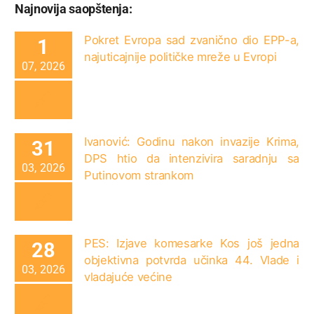
Najnovija saopštenja:
Pokret Evropa sad zvanično dio EPP-a,
1
najuticajnije političke mreže u Evropi
07, 2026
Ivanović: Godinu nakon invazije Krima,
31
DPS htio da intenzivira saradnju sa
03, 2026
Putinovom strankom
PES: Izjave komesarke Kos još jedna
28
objektivna potvrda učinka 44. Vlade i
03, 2026
vladajuće većine