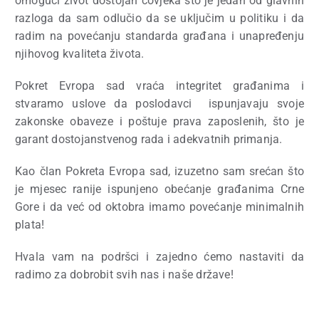
omogući život dostojan čovjeka što je jedan od glavnih
razloga da sam odlučio da se uključim u politiku i da
radim na povećanju standarda građana i unapređenju
njihovog kvaliteta života.
Pokret Evropa sad vraća integritet građanima i
stvaramo uslove da poslodavci
ispunjavaju svoje
zakonske obaveze i poštuje prava zaposlenih, što je
garant dostojanstvenog rada i adekvatnih primanja.
Kao član Pokreta Evropa sad, izuzetno sam srećan što
je mjesec ranije ispunjeno obećanje građanima Crne
Gore i da već od oktobra imamo povećanje minimalnih
plata!
Hvala vam na podršci i zajedno ćemo nastaviti da
radimo za dobrobit svih nas i naše države!