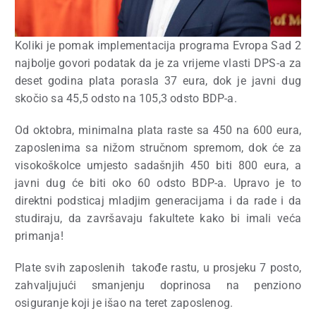
Koliki je pomak implementacija programa Evropa Sad 2
najbolje govori podatak da je za vrijeme vlasti DPS-a za
deset godina plata porasla 37 eura, dok je javni dug
skočio sa 45,5 odsto na 105,3 odsto BDP-a.
Od oktobra, minimalna plata raste sa 450 na 600 eura,
zaposlenima sa nižom stručnom spremom, dok će za
visokoškolce umjesto sadašnjih 450 biti 800 eura, a
javni dug će biti oko 60 odsto BDP-a. Upravo je to
direktni podsticaj mladjim generacijama i da rade i da
studiraju, da završavaju fakultete kako bi imali veća
primanja!
Plate svih zaposlenih
takođe rastu, u prosjeku 7 posto,
zahvaljujući smanjenju doprinosa na penziono
osiguranje koji je išao na teret zaposlenog.