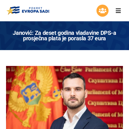
Skip
to
Togg
content
Navi
Organizacija
Janović: Za deset godina vladavine DPS-a
prosječna plata je porasla 37 eura
Program
Aktuelnosti
Asocijacija žena
Mladi Evrope
Kontakt