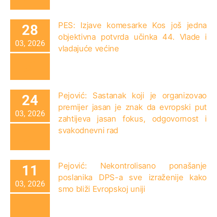
PES: Izjave komesarke Kos još jedna
28
objektivna potvrda učinka 44. Vlade i
03, 2026
vladajuće većine
Pejović: Sastanak koji je organizovao
24
premijer jasan je znak da evropski put
03, 2026
zahtijeva jasan fokus, odgovornost i
svakodnevni rad
Pejović: Nekontrolisano ponašanje
11
poslanika DPS-a sve izraženije kako
03, 2026
smo bliži Evropskoj uniji