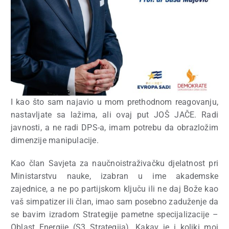
I kao što sam najavio u mom prethodnom reagovanju,
nastavljate sa lažima, ali ovaj put JOŠ JAČE.
Radi
javnosti, a ne radi DPS-a, imam potrebu da obrazložim
dimenzije manipulacije.
Kao član Savjeta za naučnoistraživačku djelatnost pri
Ministarstvu nauke, izabran u ime akademske
zajednice, a ne po partijskom ključu ili ne daj Bože kao
vaš simpatizer ili član, imao sam posebno zaduženje da
se bavim izradom Strategije pametne specijalizacije –
Oblast Energije (S3 Strategija). Kakav je i koliki moj