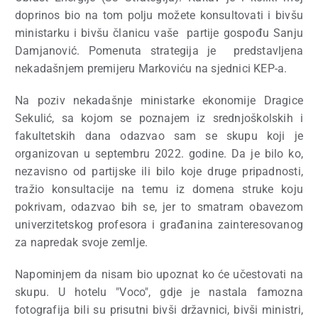
doprinos bio na tom polju možete konsultovati i bivšu
ministarku i bivšu članicu vaše
partije gospođu Sanju
Damjanović. Pomenuta strategija je
predstavljena
nekadašnjem premijeru Markoviću na sjednici KEP-a.
Na poziv nekadašnje ministarke ekonomije Dragice
Sekulić, sa kojom se poznajem iz srednjoškolskih i
fakultetskih dana odazvao sam se skupu koji je
organizovan u septembru 2022. godine. Da je bilo ko,
nezavisno od partijske ili bilo koje druge pripadnosti,
tražio konsultacije na temu iz domena struke koju
pokrivam, odazvao bih se, jer to smatram obavezom
univerzitetskog profesora i građanina zainteresovanog
za napredak svoje zemlje.
Napominjem da nisam bio upoznat ko će učestovati na
skupu. U hotelu "Voco", gdje je nastala famozna
fotografija bili su prisutni bivši državnici, bivši ministri,