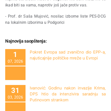
ikad biti sa vama, naprotiv još jače protiv vas.
- Prof. dr Saša Mujović, nosilac izborne liste PES-DCG
na lokalnim izborima u Podgorici
Najnovija saopštenja:
Pokret Evropa sad zvanično dio EPP-a,
1
najuticajnije političke mreže u Evropi
07, 2026
Ivanović: Godinu nakon invazije Krima,
31
DPS htio da intenzivira saradnju sa
03, 2026
Putinovom strankom