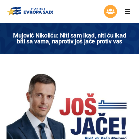
Skip
to
Togg
content
Navi
Organizacija
Mujović Nikoliću: Niti sam ikad, niti ću ikad
biti sa vama, naprotiv još jače protiv vas
Program
Aktuelnosti
Asocijacija žena
Mladi Evrope
Kontakt