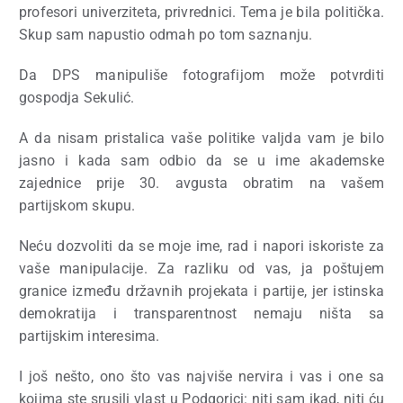
profesori univerziteta, privrednici. Tema je bila politička.
Skup sam napustio odmah po tom saznanju.
Da DPS manipuliše fotografijom može potvrditi
gospodja Sekulić.
A da nisam pristalica vaše politike valjda vam je bilo
jasno i kada sam odbio da se u ime akademske
zajednice prije 30. avgusta obratim na vašem
partijskom skupu.
Neću dozvoliti da se moje ime, rad i napori iskoriste za
vaše manipulacije. Za razliku od vas, ja poštujem
granice između državnih projekata i partije, jer istinska
demokratija i transparentnost nemaju ništa sa
partijskim interesima.
I još nešto, ono što vas najviše nervira i vas i one sa
kojima ste srusili vlast u Podgorici: niti sam ikad, niti ću