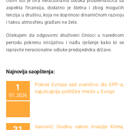
Osim što je ova neracionalna odluka problematična sa
aspekta finansija, dodatno je štetna i zbog mogućih
tenzija u društvu, koja ne doprinosi dinamičnom razvoju
i takvu atmosferu građani ne žele.
Očekujem da odgovorni društveni činioci u narednom
periodu pokrenu inicijativu i nađu rješenje kako bi se
ispravile neracionalne odluke predsjednika države.
Najnovija saopštenja:
Pokret Evropa sad zvanično dio EPP-a,
1
najuticajnije političke mreže u Evropi
07, 2026
Ivanović: Godinu nakon invazije Krima,
31