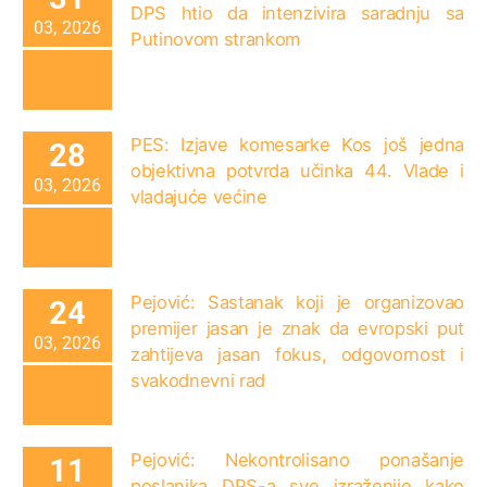
DPS htio da intenzivira saradnju sa
03, 2026
Putinovom strankom
PES: Izjave komesarke Kos još jedna
28
objektivna potvrda učinka 44. Vlade i
03, 2026
vladajuće većine
Pejović: Sastanak koji je organizovao
24
premijer jasan je znak da evropski put
03, 2026
zahtijeva jasan fokus, odgovornost i
svakodnevni rad
Pejović: Nekontrolisano ponašanje
11
poslanika DPS-a sve izraženije kako