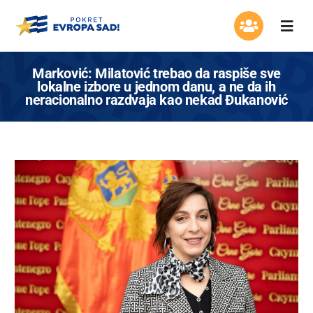
Skip
to
Togg
content
Navi
Organizacija
Marković: Milatović trebao da raspiše sve
lokalne izbore u jednom danu, a ne da ih
neracionalno razdvaja kao nekad Đukanović
Program
Aktuelnosti
Asocijacija žena
Mladi Evrope
Kontakt