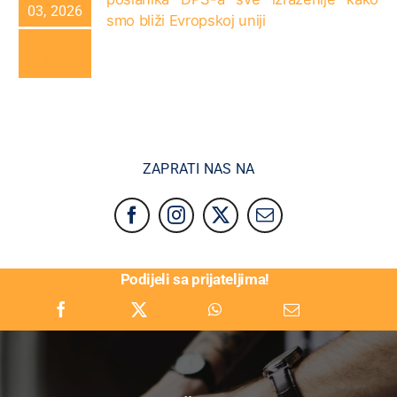
03, 2026
smo bliži Evropskoj uniji
ZAPRATI NAS NA
Podijeli sa prijateljima!