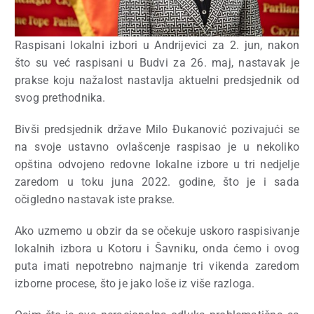
Raspisani lokalni izbori u Andrijevici za 2. jun, nakon
što su već raspisani u Budvi za 26. maj, nastavak je
prakse koju nažalost nastavlja aktuelni predsjednik od
svog prethodnika.
Bivši predsjednik države Milo Đukanović pozivajući se
na svoje ustavno ovlašcenje raspisao je u nekoliko
opština odvojeno redovne lokalne izbore u tri nedjelje
zaredom u toku juna 2022. godine, što je i sada
očigledno nastavak iste prakse.
Ako uzmemo u obzir da se očekuje uskoro raspisivanje
lokalnih izbora u Kotoru i Šavniku, onda ćemo i ovog
puta imati nepotrebno najmanje tri vikenda zaredom
izborne procese, što je jako loše iz više razloga.