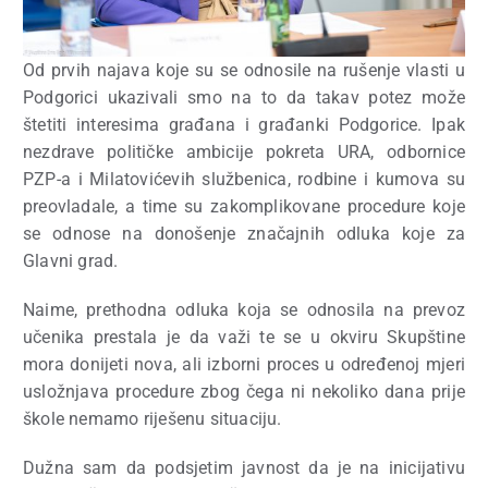
Od prvih najava koje su se odnosile na rušenje vlasti u
Podgorici ukazivali smo na to da takav potez može
štetiti interesima građana i građanki Podgorice. Ipak
nezdrave političke ambicije pokreta URA, odbornice
PZP-a i Milatovićevih službenica, rodbine i kumova su
preovladale, a time su zakomplikovane procedure koje
se odnose na donošenje značajnih odluka koje za
Glavni grad.
Naime, prethodna odluka koja se odnosila na prevoz
učenika prestala je da važi te se u okviru Skupštine
mora donijeti nova, ali izborni proces u određenoj mjeri
usložnjava procedure zbog čega ni nekoliko dana prije
škole nemamo riješenu situaciju.
Dužna sam da podsjetim javnost da je na inicijativu