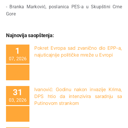
- Branka Marković, poslanica PES-a u Skupštini Crne
Gore
Najnovija saopštenja:
Pokret Evropa sad zvanično dio EPP-a,
1
najuticajnije političke mreže u Evropi
07, 2026
Ivanović: Godinu nakon invazije Krima,
31
DPS htio da intenzivira saradnju sa
03, 2026
Putinovom strankom