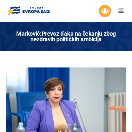
Skip
to
Togg
content
Navi
Organizacija
Marković:Prevoz đaka na čekanju zbog
nezdravih političkih ambicija
Program
Aktuelnosti
Asocijacija žena
Mladi Evrope
Kontakt