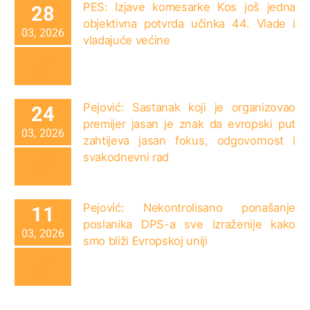
PES: Izjave komesarke Kos još jedna
28
objektivna potvrda učinka 44. Vlade i
03, 2026
vladajuće većine
Pejović: Sastanak koji je organizovao
24
premijer jasan je znak da evropski put
03, 2026
zahtijeva jasan fokus, odgovornost i
svakodnevni rad
Pejović: Nekontrolisano ponašanje
11
poslanika DPS-a sve izraženije kako
03, 2026
smo bliži Evropskoj uniji