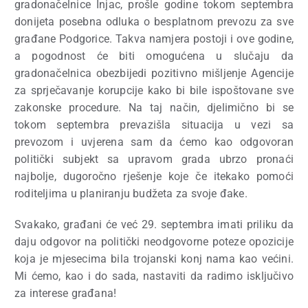
gradonačelnice Injac, prošle godine tokom septembra
donijeta posebna odluka o besplatnom prevozu za sve
građane Podgorice. Takva namjera postoji i ove godine,
a pogodnost će biti omogućena u slučaju da
gradonačelnica obezbijedi pozitivno mišljenje Agencije
za sprječavanje korupcije kako bi bile ispoštovane sve
zakonske procedure. Na taj način, djelimično bi se
tokom septembra prevazišla situacija u vezi sa
prevozom i uvjerena sam da ćemo kao odgovoran
politički subjekt sa upravom grada ubrzo pronaći
najbolje, dugoročno rješenje koje če itekako pomoći
roditeljima u planiranju budžeta za svoje đake.
Svakako, građani će već 29. septembra imati priliku da
daju odgovor na politički neodgovorne poteze opozicije
koja je mjesecima bila trojanski konj nama kao većini.
Mi ćemo, kao i do sada, nastaviti da radimo isključivo
za interese građana!