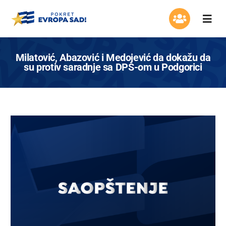
Skip
to
Togg
content
Navi
Organizacija
Milatović, Abazović i Medojević da dokažu da
su protiv saradnje sa DPS-om u Podgorici
Program
Aktuelnosti
Asocijacija žena
Mladi Evrope
Kontakt