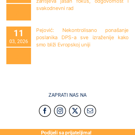
zahtijeva jasan fokus, odgovornost i
svakodnevni rad
Pejović: Nekontrolisano ponašanje
11
poslanika DPS-a sve izraženije kako
03, 2026
smo bliži Evropskoj uniji
ZAPRATI NAS NA
Podijeli sa prijateljima!