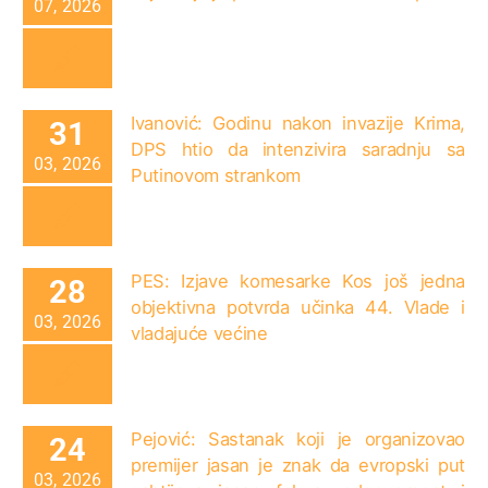
07, 2026
Ivanović: Godinu nakon invazije Krima,
31
DPS htio da intenzivira saradnju sa
03, 2026
Putinovom strankom
PES: Izjave komesarke Kos još jedna
28
objektivna potvrda učinka 44. Vlade i
03, 2026
vladajuće većine
Pejović: Sastanak koji je organizovao
24
premijer jasan je znak da evropski put
03, 2026