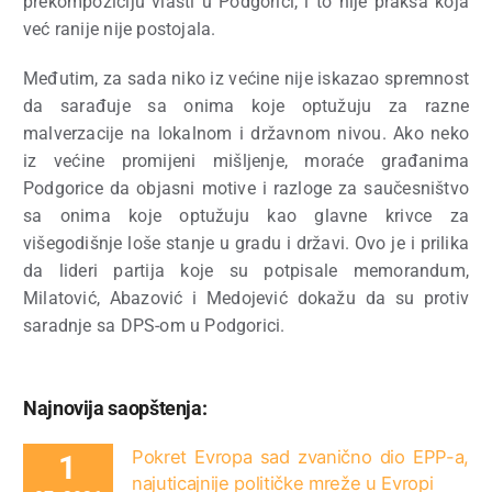
prekompoziciju vlasti u Podgorici, i to nije praksa koja
već ranije nije postojala.
Međutim, za sada niko iz većine nije iskazao spremnost
da sarađuje sa onima koje optužuju za razne
malverzacije na lokalnom i državnom nivou. Ako neko
iz većine promijeni mišljenje, moraće građanima
Podgorice da objasni motive i razloge za saučesništvo
sa onima koje optužuju kao glavne krivce za
višegodišnje loše stanje u gradu i državi. Ovo je i prilika
da lideri partija koje su potpisale memorandum,
Milatović, Abazović i Medojević dokažu da su protiv
saradnje sa DPS-om u Podgorici.
Najnovija saopštenja:
Pokret Evropa sad zvanično dio EPP-a,
1
najuticajnije političke mreže u Evropi