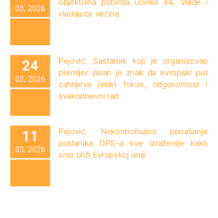
objektivna potvrda učinka 44. Vlade i
03, 2026
vladajuće većine
Pejović: Sastanak koji je organizovao
24
premijer jasan je znak da evropski put
03, 2026
zahtijeva jasan fokus, odgovornost i
svakodnevni rad
Pejović: Nekontrolisano ponašanje
11
poslanika DPS-a sve izraženije kako
03, 2026
smo bliži Evropskoj uniji