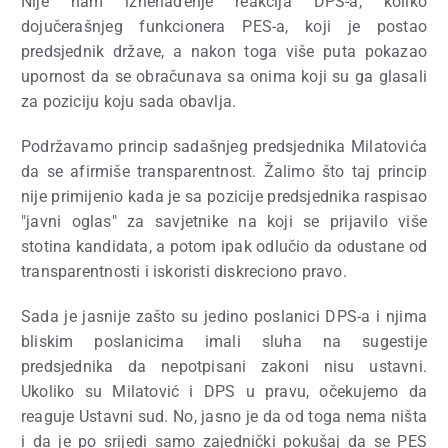
Nije nam iznenađenje reakcija DPS-a, koliko
dojučerašnjeg funkcionera PES-a, koji je postao
predsjednik države, a nakon toga više puta pokazao
upornost da se obračunava sa onima koji su ga glasali
za poziciju koju sada obavlja.
Podržavamo princip sadašnjeg predsjednika Milatovića
da se afirmiše transparentnost. Žalimo što taj princip
nije primijenio kada je sa pozicije predsjednika raspisao
"javni oglas" za savjetnike na koji se prijavilo više
stotina kandidata, a potom ipak odlučio da odustane od
transparentnosti i iskoristi diskreciono pravo.
Sada je jasnije zašto su jedino poslanici DPS-a i njima
bliskim poslanicima imali sluha na sugestije
predsjednika da nepotpisani zakoni nisu ustavni.
Ukoliko su Milatović i DPS u pravu, očekujemo da
reaguje Ustavni sud. No, jasno je da od toga nema ništa
i da je po srijedi samo zajednički pokušaj da se PES