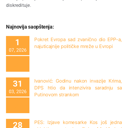
diskredituje.
Najnovija saopštenja:
Pokret Evropa sad zvanično dio EPP-a,
1
najuticajnije političke mreže u Evropi
07, 2026
Ivanović: Godinu nakon invazije Krima,
31
DPS htio da intenzivira saradnju sa
03, 2026
Putinovom strankom
PES: Izjave komesarke Kos još jedna
28