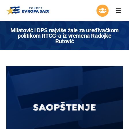
Skip
to
Togg
content
Navi
Organizacija
Milatović i DPS najviše žale za uređivačkom
politikom RTCG-a iz vremena Radojke
Rutović
Program
Aktuelnosti
Asocijacija žena
Mladi Evrope
Kontakt