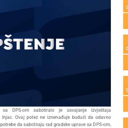
sa DPS-om sabotiralo je usvajanje izvještaja
e Injac. Ovaj potez ne iznenađuje budući da odavno
m potrebe da sabotiraju rad gradske uprave sa DPS-om,