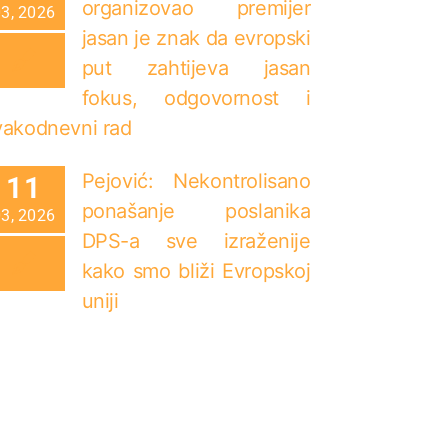
organizovao premijer
03, 2026
jasan je znak da evropski
put zahtijeva jasan
fokus, odgovornost i
vakodnevni rad
Pejović: Nekontrolisano
11
ponašanje poslanika
03, 2026
DPS-a sve izraženije
kako smo bliži Evropskoj
uniji