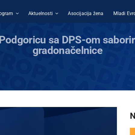
ogram
Aktuelnosti
Asocijacija žena
Mladi Evr
 Podgoricu sa DPS-om saborira
gradonačelnice
N