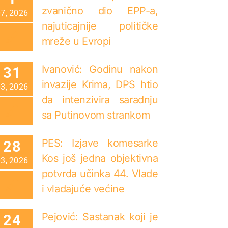
zvanično dio EPP-a,
07, 2026
najuticajnije političke
mreže u Evropi
Ivanović: Godinu nakon
31
invazije Krima, DPS htio
03, 2026
da intenzivira saradnju
sa Putinovom strankom
PES: Izjave komesarke
28
Kos još jedna objektivna
03, 2026
potvrda učinka 44. Vlade
i vladajuće većine
Pejović: Sastanak koji je
24