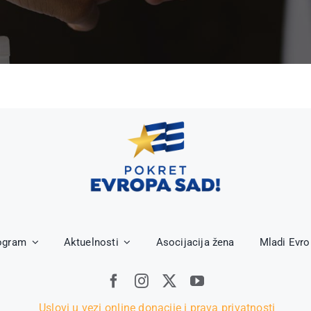
ogram
Aktuelnosti
Asocijacija žena
Mladi Evr
Uslovi u vezi online donacije i prava privatnosti