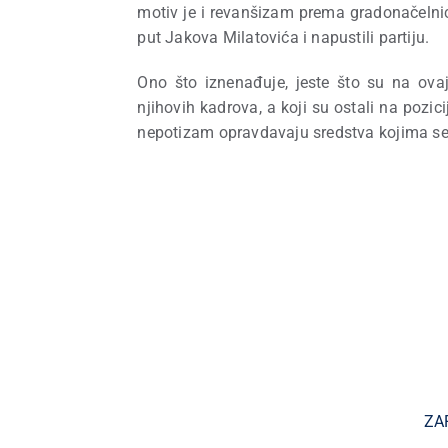
motiv je i revanšizam prema gradonačelnici
put Jakova Milatovića i napustili partiju.
Ono što iznenađuje, jeste što su na ovaj 
njihovih kadrova, a koji su ostali na pozici
nepotizam opravdavaju sredstva kojima se 
ZA