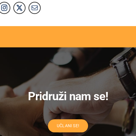
Pridruži nam se!
UČLANI SE!