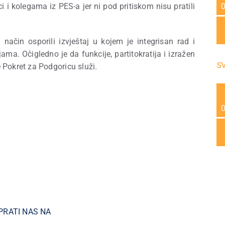
 i kolegama iz PES-a jer ni pod pritiskom nisu pratili
način osporili izvještaj u kojem je integrisan rad i
jama. Očigledno je da funkcije, partitokratija i izražen
s
Pokret za Podgoricu služi.
PRATI NAS NA