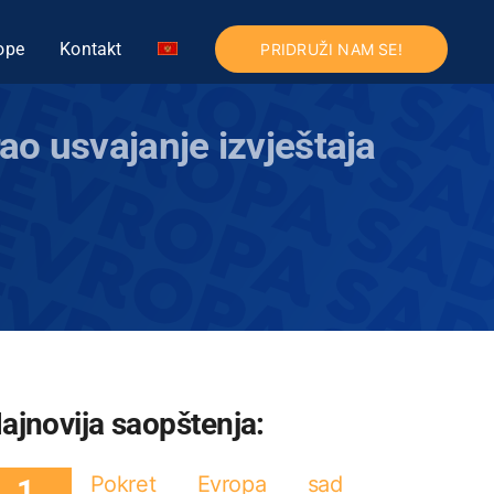
ope
Kontakt
PRIDRUŽI NAM SE!
o usvajanje izvještaja
ajnovija saopštenja:
Pokret Evropa sad
1