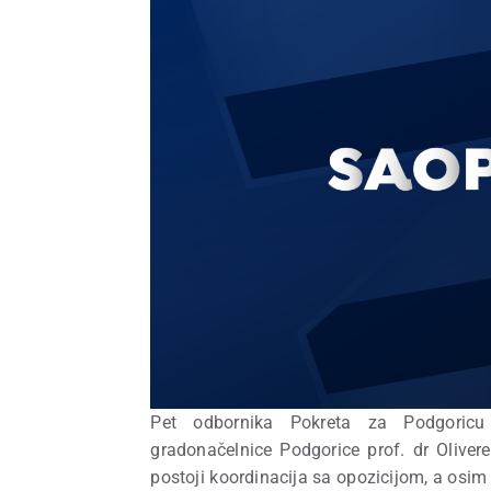
Pet odbornika Pokreta za Podgoricu 
gradonačelnice Podgorice prof. dr Oliver
postoji koordinacija sa opozicijom, a osi