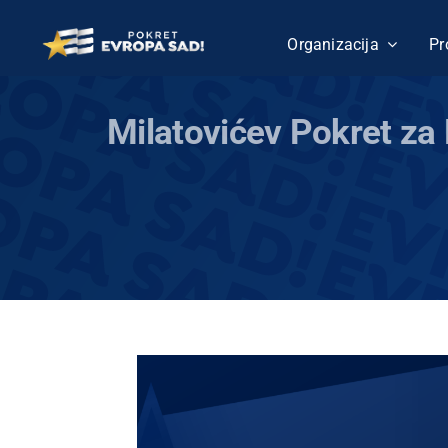
Skip
to
Organizacija
Pr
content
Milatovićev Pokret za