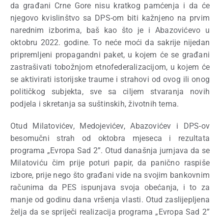
da građani Crne Gore nisu kratkog pamćenja i da će
njegovo kvislinštvo sa DPS-om biti kažnjeno na prvim
narednim izborima, baš kao što je i Abazovićevo u
oktobru 2022. godine. To neće moći da sakrije nijedan
pripremljeni propagandni paket, u kojem će se građani
zastrašivati tobožnjom etnofederalizacijom, u kojem će
se aktivirati istorijske traume i strahovi od ovog ili onog
političkog subjekta, sve sa ciljem stvaranja novih
podjela i skretanja sa suštinskih, životnih tema.
Otud Milatovićev, Medojevićev, Abazovićev i DPS-ov
besomučni strah od oktobra mjeseca i rezultata
programa „Evropa Sad 2”. Otud današnja jurnjava da se
Milatoviću čim prije poturi papir, da panično raspiše
izbore, prije nego što građani vide na svojim bankovnim
računima da PES ispunjava svoja obećanja, i to za
manje od godinu dana vršenja vlasti. Otud zaslijepljena
želja da se spriječi realizacija programa „Evropa Sad 2”