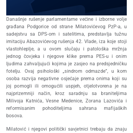
Današnje rušenje parlamentarne većine i izborne volje
građana Podgorice od strane Milatovićevog PzP-a, u
sadejstvu sa DPS-om i satelitima, predstavlja tužnu
imitaciju Abazovićevog rušenja 42. Vlade, iza koje stoji
vlastohleplje, a u ovom slučaju i patološka mržnja
jednog čovjeka i njegove klike prema PES-u i onim
ljudima zahvaljujući kojima je zasjeo na predsjedničku
fotelju. Ovaj psihološki „sindrom odmazde”, u kom
osoba razvija negativne osjećaje prema onima koji su
joj pomogli ili omogućili uspjeh, otjelotvorena je na
najprizemniji način, kroz saradnju sa braniteljima
Milivoja Katnića, Vesne Medenice, Zorana Lazovića i
reformisanim pohoditeljima sahrana mafijaških
bosova.
Milatović i njegovi politički savjetnici trebaju da znaju