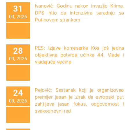
Ivanović: Godinu nakon invazije Krima,
31
DPS htio da intenzivira saradnju sa
03, 2026
Putinovom strankom
PES: Izjave komesarke Kos još jedna
28
objektivna potvrda učinka 44. Vlade i
03, 2026
vladajuće većine
Pejović: Sastanak koji je organizovao
24
premijer jasan je znak da evropski put
03, 2026
zahtijeva jasan fokus, odgovornost i
svakodnevni rad