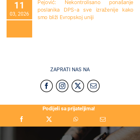
Pejović: Nekontrolisano ponašanje
11
poslanika DPS-a sve izraženije kako
03, 2026
smo bliži Evropskoj uniji
ZAPRATI NAS NA
Podijeli sa prijateljima!