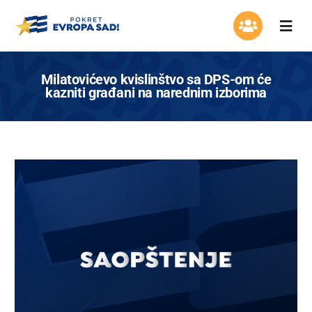
Skip
to
Togg
content
Navi
Organizacija
Milatovićevo kvislinštvo sa DPS-om će
kazniti građani na narednim izborima
Program
Aktuelnosti
Asocijacija žena
Mladi Evrope
Kontakt