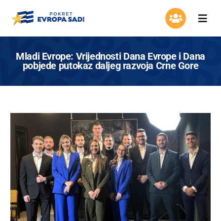
Skip
to
Togg
content
Navi
Organizacija
Mladi Evrope: Vrijednosti Dana Evrope i Dana
pobjede putokaz daljeg razvoja Crne Gore
Program
Aktuelnosti
Asocijacija žena
Mladi Evrope
Kontakt