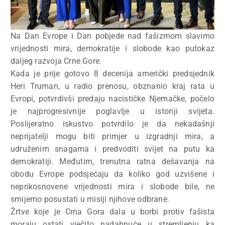
Na Dan Evrope i Dan pobjede nad fašizmom slavimo
vrijednosti mira, demokratije i slobode kao putokaz
daljeg razvoja Crne Gore.
Kada je prije gotovo 8 decenija američki predsjednik
Heri Truman, u radio prenosu, obznanio kraj rata u
Evropi, potvrdivši predaju nacističke Njemačke, počelo
je najprogresivnije poglavlje u istoriji svijeta.
Poslijeratno iskustvo potvrdilo je da nekadašnji
neprijatelji mogu biti primjer u izgradnji mira, a
udruženim snagama i predvoditi svijet na putu ka
demokratiji. Međutim, trenutna ratna dešavanja na
obodu Evrope podsjećaju da koliko god uzvišene i
neprikosnovene vrijednosti mira i slobode bile, ne
smijemo posustati u misiji njihove odbrane.
Žrtve koje je Crna Gora dala u borbi protiv fašista
moraju ostati vječito nadahnuće u stremljenju ka