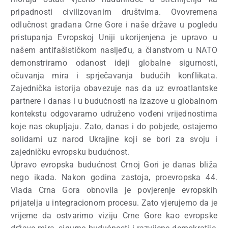
pripadnosti civilizovanim društvima. Ovovremena
odlučnost građana Crne Gore i naše države u pogledu
pristupanja Evropskoj Uniji ukorijenjena je upravo u
našem antifašističkom nasljeđu, a članstvom u NATO
demonstriramo odanost ideji globalne sigurnosti,
očuvanja mira i sprječavanja budućih konflikata.
Zajednička istorija obavezuje nas da uz evroatlantske
partnere i danas i u budućnosti na izazove u globalnom
kontekstu odgovaramo udruženo vođeni vrijednostima
koje nas okupljaju. Zato, danas i do pobjede, ostajemo
solidarni uz narod Ukrajine koji se bori za svoju i
zajedničku evropsku budućnost.
Upravo evropska budućnost Crnoj Gori je danas bliža
nego ikada. Nakon godina zastoja, proevropska 44.
Vlada Crna Gora obnovila je povjerenje evropskih
prijatelja u integracionom procesu. Zato vjerujemo da je
vrijeme da ostvarimo viziju Crne Gore kao evropske