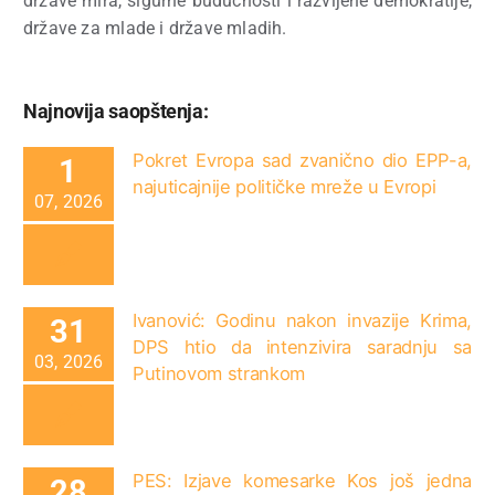
države mira, sigurne budućnosti i razvijene demokratije,
države za mlade i države mladih.
Najnovija saopštenja:
Pokret Evropa sad zvanično dio EPP-a,
1
najuticajnije političke mreže u Evropi
07, 2026
Ivanović: Godinu nakon invazije Krima,
31
DPS htio da intenzivira saradnju sa
03, 2026
Putinovom strankom
PES: Izjave komesarke Kos još jedna
28