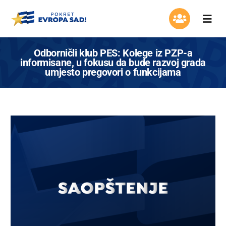
Skip
to
Togg
content
Navi
Organizacija
Odborničli klub PES: Kolege iz PZP-a
informisane, u fokusu da bude razvoj grada
umjesto pregovori o funkcijama
Program
Aktuelnosti
Asocijacija žena
Mladi Evrope
Kontakt