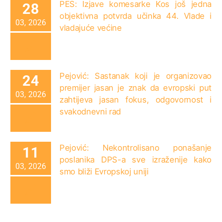
PES: Izjave komesarke Kos još jedna
28
objektivna potvrda učinka 44. Vlade i
03, 2026
vladajuće većine
Pejović: Sastanak koji je organizovao
24
premijer jasan je znak da evropski put
03, 2026
zahtijeva jasan fokus, odgovornost i
svakodnevni rad
Pejović: Nekontrolisano ponašanje
11
poslanika DPS-a sve izraženije kako
03, 2026
smo bliži Evropskoj uniji