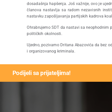
dosadašnja hapšenja. Još važnije, ovo je ujedn
članova nastavlja sa radom nezavisnih instit
nastavku zapošljavanja partijskih kadrova koal
Ohrabrujemo SDT da nastavi sa neophodnim pro
političkih okolnosti.
Ujedno, pozivamo Dritana Abazovića da bez odla
i organizovanog kriminala.
Podijeli sa prijateljima!