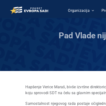
Skip
to
Organizacija
Pr
content
Pad Vlade nij
Hapšenje Verice Maraš, bivše izvršne direktori
koju sprovodi SDT na čelu sa glavnim specij
Samostalnost njegovog rada postaje očigledna 