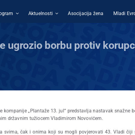
ogram
Aktuelnosti
Asocijacija žena
Mladi Evr
e ugrozio borbu protiv korupci
ce kompanije „Plantaže 13. jul“ predstavlja nastavak snažne b
alnim državnim tužiocem Vladimirom Novovićem.
svima, čak i onima koji su mogli povjerovati 43. Vladi čiji 