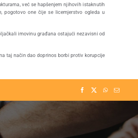
rukturama, već se hapšenjem njihovih istaknutih
e, pogotovo one čije se licemjerstvo ogleda u
jačkali imovinu građana ostajući nezavisni od
a taj način dao doprinos borbi protiv korupcije