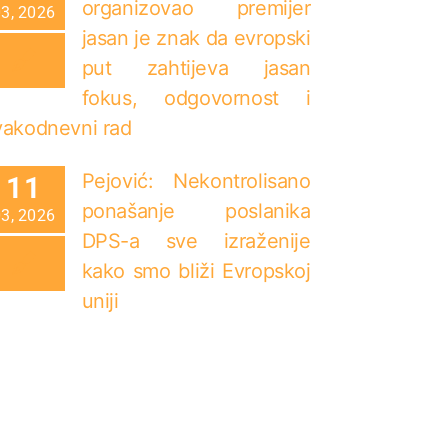
organizovao premijer
03, 2026
jasan je znak da evropski
put zahtijeva jasan
fokus, odgovornost i
vakodnevni rad
Pejović: Nekontrolisano
11
ponašanje poslanika
03, 2026
DPS-a sve izraženije
kako smo bliži Evropskoj
uniji