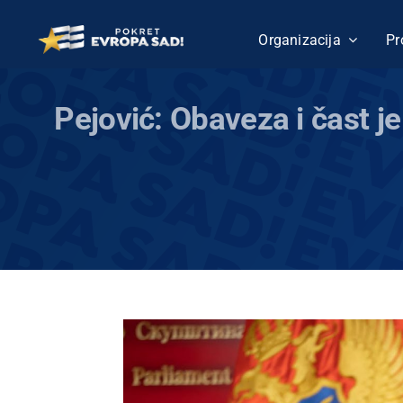
Skip
to
Organizacija
Pr
content
Pejović: Obaveza i čast je