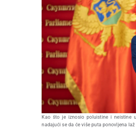
Kao što je iznosio poluistine i neistine
nadajući se da će više puta ponovljena laž 