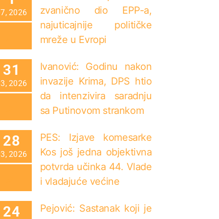
zvanično dio EPP-a,
07, 2026
najuticajnije političke
mreže u Evropi
Ivanović: Godinu nakon
31
invazije Krima, DPS htio
03, 2026
da intenzivira saradnju
sa Putinovom strankom
PES: Izjave komesarke
28
Kos još jedna objektivna
03, 2026
potvrda učinka 44. Vlade
i vladajuće većine
Pejović: Sastanak koji je
24