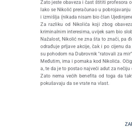
Zato jeste obaveza i čast štititi profesora 
Iako se Nikolić preračunao u pobrojavanju 
i izmišlja (nikada nisam bio član Ujedinjen
Za razliku od Nikolića koji zbog obave
kriminalnim interesima, uvijek sam bio slobo
Nažalost, Nikolić ne zna šta to znači, pa đ
odrađuje prljave akcije, čak i po cijenu da
su pohodom na Dubrovnik "ratovali za mir"
Međutim, ima i pomaka kod Nikolića. Očigle
a, te da je to postao najveći adut za nečiju 
Zato nema većih benefita od toga da takv
pokušavaju da se vrate na vlast.
ZA