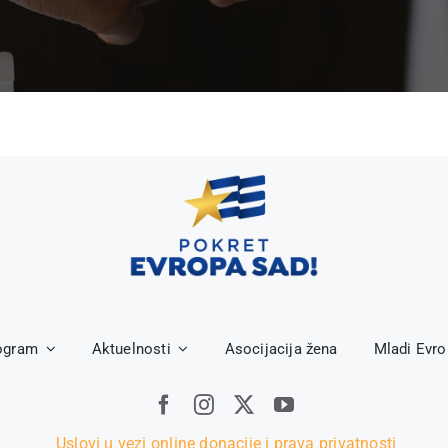
ogram
Aktuelnosti
Asocijacija žena
Mladi Evr
Uslovi u vezi online donacije i prava privatnosti