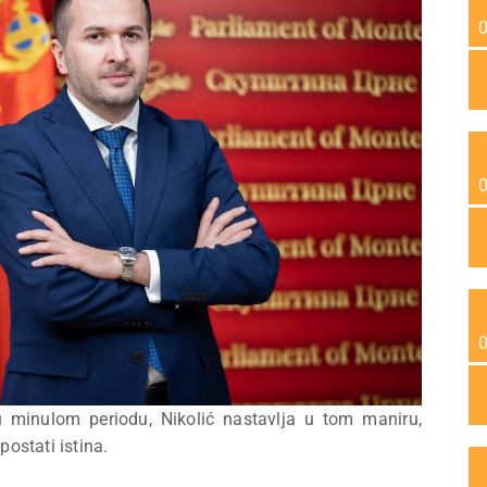
 u minulom periodu, Nikolić nastavlja u tom maniru,
postati istina.