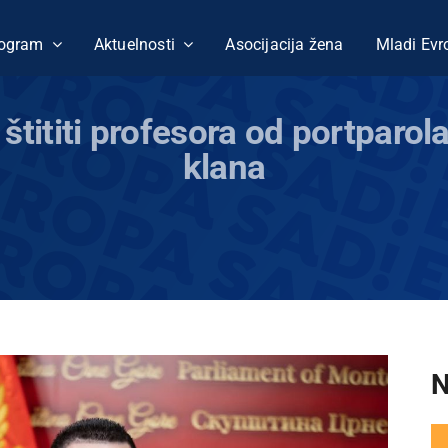
ogram
Aktuelnosti
Asocijacija žena
Mladi Evr
 štititi profesora od portparol
klana
N