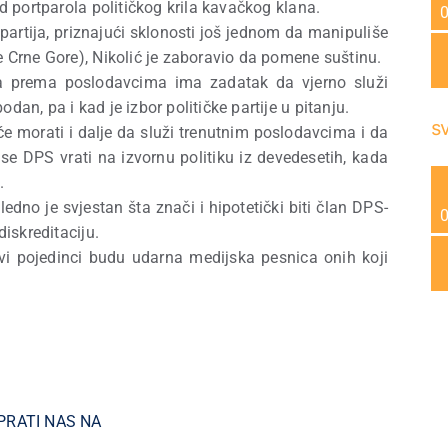
od portparola političkog krila kavačkog klana.
partija, priznajući sklonosti još jednom da manipuliše
e Crne Gore), Nikolić je zaboravio da pomene suštinu.
za prema poslodavcima ima zadatak da vjerno služi
dan, pa i kad je izbor političke partije u pitanju.
s
će morati i dalje da služi trenutnim poslodavcima i da
 se DPS vrati na izvornu politiku iz devedesetih, kada
.
dno je svjestan šta znači i hipotetički biti član DPS-
diskreditaciju.
i pojedinci budu udarna medijska pesnica onih koji
PRATI NAS NA