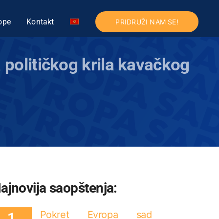
ope
Kontakt
PRIDRUŽI NAM SE!
a političkog krila kavačkog
ajnovija saopštenja:
Pokret Evropa sad
1