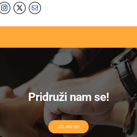
Pridruži nam se!
UČLANI SE!