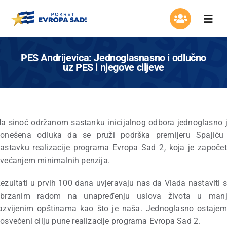
Skip
to
Togg
content
Navi
Organizacija
PES Andrijevica: Jednoglasnasno i odlučno
uz PES i njegove ciljeve
Program
Aktuelnosti
a sinoć održanom sastanku inicijalnog odbora jednoglasno 
onešena odluka da se pruži podrška premijeru Spajiću
Asocijacija žena
astavku realizacije programa Evropa Sad 2, koja je započe
većanjem minimalnih penzija.
Mladi Evrope
ezultati u prvih 100 dana uvjeravaju nas da Vlada nastaviti 
ubrzanim radom na unapređenju uslova života u manj
Kontakt
azvijenim opštinama kao što je naša. Jednoglasno ostaje
osvećeni cilju pune realizacije programa Evropa Sad 2.