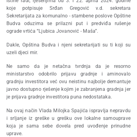
Istine radi, rješenjima od 3. i 22. aprila 2024. godine
koje potpisuje Srđan Gregović v.d. sekretara
Sekretarijata za komunalno - stambene poslove Opštine
Budva oduzima se prilazni put i predviđa rušenje
ograde vrtića “Ljubica Jovanović - Maša”.
Dakle, Opština Budva i njeni sekretarijati su ti koji su
uzeli djeci mir.
Ne samo da je netačna tvrdnja da je resorno
ministarstvo odobrilo prijavu gradnje i aminovalo
gradnju investitora već ovu neistinu najbolje demantuje
javno dostupno rješenje kojim je zabranjena gradnja jer
je prijava gradnje investitora puna nedostataka.
Na ovaj način Vlada Milojka Spajića ispravlja nepravdu
i srljanje iz greške u grešku ove lokalne samouprave
koja je sama sebe dovela pred uvođenje prinudne
uprave.