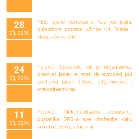
PES: Izjave komesarke Kos još jedna
28
objektivna potvrda učinka 44. Vlade i
03, 2026
vladajuće većine
Pejović: Sastanak koji je organizovao
24
premijer jasan je znak da evropski put
03, 2026
zahtijeva jasan fokus, odgovornost i
svakodnevni rad
Pejović: Nekontrolisano ponašanje
11
poslanika DPS-a sve izraženije kako
03, 2026
smo bliži Evropskoj uniji