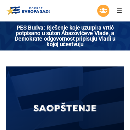
Skip
to
Togg
content
Navi
Organizacija
PES Budva: Rješenje koje uzurpira vrtić
potpisano u suton Abazovićeve Vlade, a
Demokrate odgovornost pripisuju Vladi u
Program
kojoj učestvuju
Aktuelnosti
Asocijacija žena
Mladi Evrope
Kontakt