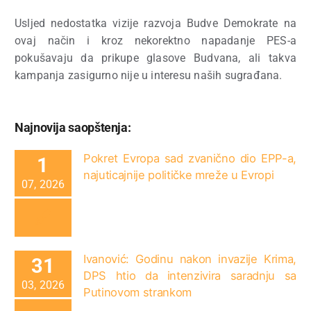
Usljed nedostatka vizije razvoja Budve Demokrate na
ovaj način i kroz nekorektno napadanje PES-a
pokušavaju da prikupe glasove Budvana, ali takva
kampanja zasigurno nije u interesu naših sugrađana.
Najnovija saopštenja:
Pokret Evropa sad zvanično dio EPP-a,
1
najuticajnije političke mreže u Evropi
07, 2026
Ivanović: Godinu nakon invazije Krima,
31
DPS htio da intenzivira saradnju sa
03, 2026
Putinovom strankom