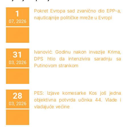
Pokret Evropa sad zvanično dio EPP-a,
1
najuticajnije političke mreže u Evropi
07, 2026
Ivanović: Godinu nakon invazije Krima,
31
DPS htio da intenzivira saradnju sa
03, 2026
Putinovom strankom
PES: Izjave komesarke Kos još jedna
28
objektivna potvrda učinka 44. Vlade i
03, 2026
vladajuće većine