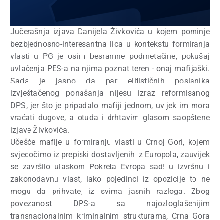
Jučerašnja izjava Danijela Živkovića u kojem pominje
bezbjednosno-interesantna lica u kontekstu formiranja
vlasti u PG je osim besramne podmetačine, pokušaj
uvlačenja PES-a na njima poznat teren - onaj mafijaški.
Sada je jasno da par elitističnih poslanika
izvještačenog ponašanja nijesu izraz reformisanog
DPS, jer što je pripadalo mafiji jednom, uvijek im mora
vraćati dugove, a otuda i drhtavim glasom saopštene
izjave Živkovića.
Učešće mafije u formiranju vlasti u Crnoj Gori, kojem
svjedočimo iz prepiski dostavljenih iz Europola, zauvijek
se završilo ulaskom Pokreta Evropa sad! u izvršnu i
zakonodavnu vlast, iako pojedinci iz opozicije to ne
mogu da prihvate, iz svima jasnih razloga. Zbog
povezanost DPS-a sa najozloglašenijim
transnacionalnim kriminalnim strukturama, Crna Gora