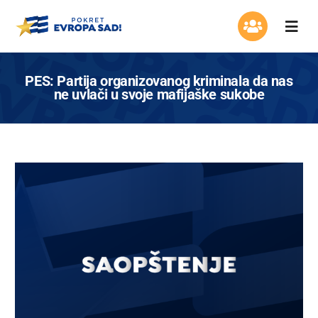
Skip
to
Togg
content
Navi
Organizacija
PES: Partija organizovanog kriminala da nas
ne uvlači u svoje mafijaške sukobe
Program
Aktuelnosti
Asocijacija žena
Mladi Evrope
Kontakt