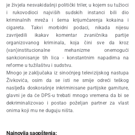
je živjela nesvakidašnji politički triler, u kojem su tužioci
i rukovodioci najviših sudskih instanci bili dio
kriminalnih mreža i šema krijumčarenja kokaina i
cigareta. Takvi morbidni podaci, nikada nijesu
zavrijedili ikakav komentar zvaničnika partije
organizovanog kriminala, koja čini sve da kroz
(van)institucionalne mehanizme onemogući
sankcionisanje tih lica - konstantnim napadima na
reforme u tužilaštvu i sudstvu.
Mnogo je zaključaka iz sinoćnjeg televizijskog nastupa
Živkovića, osim da se isti ne smije odreći teškog
nasljeđa doskorašnje inkriminisane partijske garniture,
glavni je da će DPS-u trebati mnogo vremena da bi se
dekriminalizovao i postao poželjan partner za vlast
onima koji mu ne duguju ništa.
Najnovija saopštenja: