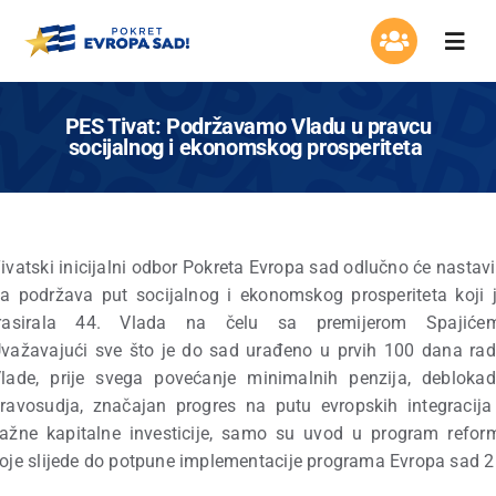
Skip
to
Togg
content
Navi
Organizacija
PES Tivat: Podržavamo Vladu u pravcu
socijalnog i ekonomskog prosperiteta
Program
Aktuelnosti
ivatski inicijalni odbor Pokreta Evropa sad odlučno će nastavi
a podržava put socijalnog i ekonomskog prosperiteta koji 
Asocijacija žena
trasirala 44. Vlada na čelu sa premijerom Spajićem
važavajući sve što je do sad urađeno u prvih 100 dana ra
Mladi Evrope
lade, prije svega povećanje minimalnih penzija, debloka
ravosudja, značajan progres na putu evropskih integracija
ažne kapitalne investicije, samo su uvod u program refor
Kontakt
oje slijede do potpune implementacije programa Evropa sad 2