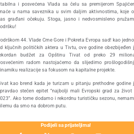
tabilna i posvećena Vlada sa čelu sa premijerom Spajić
maće u nama saveznika u svim daljim aktivnostima, koje 
as građani očekuju.
Stoga, jasno i nedvosmisleno pruža
odršku!
odrškom 44. Vlade Crne Gore i Pokreta Evropa sad! kao jedn
d ključnih političkih aktera u Tivtu, ove godine obezbijeđen 
ekordan budžet za Opštinu Tivat od preko 29 milion
osvećenim radom nastojaćemo da slijedimo prošlogodišn
inamiku realizacije sa fokusom na kapitalne projekte.
ivat kao brend kada je turizam u pitanju prethodne godine 
pravdao stečen epitet “najbolji mali Evropski grad za život
023”. Ako tome dodamo i rekordnu turističku sezonu, nema
ilemu da smo na dobrom putu.
Podijeli sa prijateljima!