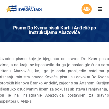
Skip
to
Togg
content
Navi
Organizacija
Pismo Do Kvona pisali Kurti i Anđelić po
instrukcijama Abazovića
Program
Aktuelnosti
avodno pismo koje je bjegunac od pravde Do Kvon posl
vima, a na kraju se ispostavilo da ga je poslao gle čuda sa
Asocijacija žena
ritanu Abazoviću, koji ga je onda proslijedio ostalima 
riznanju ministra pravde Kovača, pisali su advokat Do Kvona
Mladi Evrope
otorskih klanova Branko Anđelić, zajedno sa Artanom Kurtije
išestruko osuđivanim licem za pokušaj ubistava i ranjavanja,
oji je na insistiranje Abazovića postavljen za glavn
Kontakt
nspektora u ANB-a.