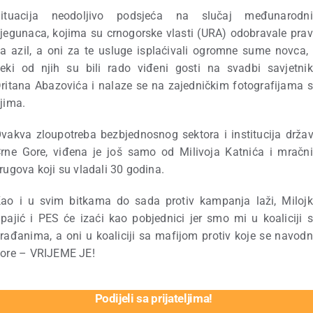
Situacija neodoljivo podsjeća na slučaj međunarodni
jegunaca, kojima su crnogorske vlasti (URA) odobravale pra
a azil, a oni za te usluge isplaćivali ogromne sume novca,
eki od njih su bili rado viđeni gosti na svadbi savjetni
ritana Abazovića i nalaze se na zajedničkim fotografijama 
jima.
vakva zloupotreba bezbjednosnog sektora i institucija drža
rne Gore, viđena je još samo od Milivoja Katnića i mračn
rugova koji su vladali 30 godina.
ao i u svim bitkama do sada protiv kampanja laži, Miloj
pajić i PES će izaći kao pobjednici jer smo mi u koaliciji 
rađanima, a oni u koaliciji sa mafijom protiv koje se navod
ore – VRIJEME JE!
Podijeli sa prijateljima!