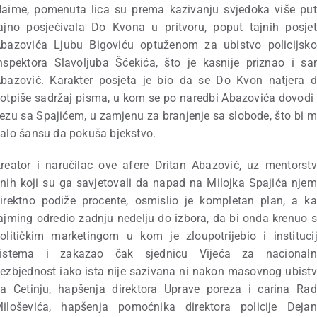
aime, pomenuta lica su prema kazivanju svjedoka više pu
ajno posjećivala Do Kvona u pritvoru, poput tajnih posje
bazovića Ljubu Bigoviću optuženom za ubistvo policijsk
nspektora Slavoljuba Šćekića, što je kasnije priznao i s
bazović. Karakter posjeta je bio da se Do Kvon natjera 
otpiše sadržaj pisma, u kom se po naredbi Abazovića dovodi
ezu sa Spajićem, u zamjenu za branjenje sa slobode, što bi 
alo šansu da pokuša bjekstvo.
reator i naručilac ove afere Dritan Abazović, uz mentorst
nih koji su ga savjetovali da napad na Milojka Spajića nje
irektno podiže procente, osmislio je kompletan plan, a k
ajming odredio zadnju nedelju do izbora, da bi onda krenuo 
olitičkim marketingom u kom je zloupotrijebio i instituci
sistema i zakazao čak sjednicu Vijeća za nacionaln
ezbjednost iako ista nije sazivana ni nakon masovnog ubist
a Cetinju, hapšenja direktora Uprave poreza i carina Ra
iloševića, hapšenja pomoćnika direktora policije Deja