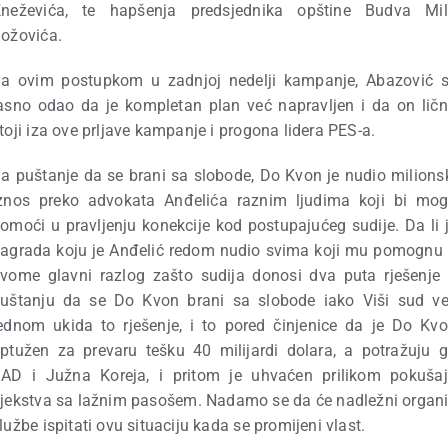
neževića, te hapšenja predsjednika opštine Budva Mi
ožovića.
a ovim postupkom u zadnjoj nedelji kampanje, Abazović 
asno odao da je kompletan plan već napravljen i da on lič
toji iza ove prljave kampanje i progona lidera PES-a.
a puštanje da se brani sa slobode, Do Kvon je nudio milions
znos preko advokata Anđelića raznim ljudima koji bi mog
omoći u pravljenju konekcije kod postupajućeg sudije. Da li 
agrada koju je Anđelić redom nudio svima koji mu pomognu
vome glavni razlog zašto sudija donosi dva puta rješenje
uštanju da se Do Kvon brani sa slobode iako Viši sud v
ednom ukida to rješenje, i to pored činjenice da je Do Kv
ptužen za prevaru tešku 40 milijardi dolara, a potražuju 
AD i Južna Koreja, i pritom je uhvaćen prilikom pokuša
jekstva sa lažnim pasošem. Nadamo se da će nadležni organi
lužbe ispitati ovu situaciju kada se promijeni vlast.