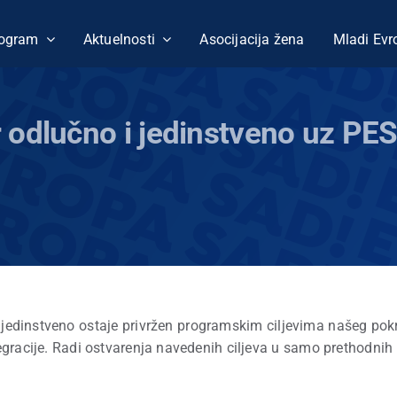
ogram
Aktuelnosti
Asocijacija žena
Mladi Evr
r odlučno i jedinstveno uz PES 
 jedinstveno ostaje privržen programskim ciljevima našeg pokre
egracije. Radi ostvarenja navedenih ciljeva u samo prethodni