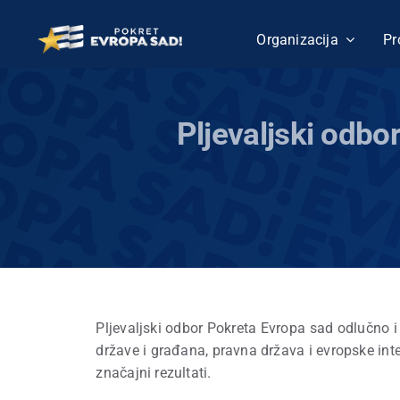
Skip
to
Organizacija
Pr
content
Pljevaljski odbo
Pljevaljski odbor Pokreta Evropa sad odlučno i
države i građana, pravna država i evropske int
značajni rezultati.