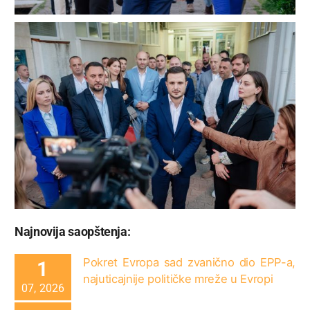
Najnovija saopštenja:
Pokret Evropa sad zvanično dio EPP-a,
1
najuticajnije političke mreže u Evropi
07, 2026