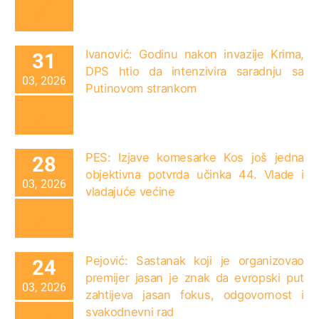
Ivanović: Godinu nakon invazije Krima,
31
DPS htio da intenzivira saradnju sa
03, 2026
Putinovom strankom
PES: Izjave komesarke Kos još jedna
28
objektivna potvrda učinka 44. Vlade i
03, 2026
vladajuće većine
Pejović: Sastanak koji je organizovao
24
premijer jasan je znak da evropski put
03, 2026
zahtijeva jasan fokus, odgovornost i
svakodnevni rad