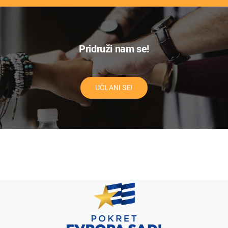
Pridruži nam se!
UČLANI SE!