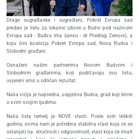
Drage sugrađanke i sugrađani, Pokret Evropa sad
predao je listu za lokalne izbore u Budvi pod nazivom
Evropa sad - Budva ima šansu - dr Predrag Zenović, a
koju čini koalicija Pokret Evropa sad, Nova Budva i
Slobodni građani.
Osnaženi našim partnerima Novom Budvom i
Slobodnim građanima, koji podržavaju ovu listu,
uvjereni smo u odličan rezultat.
Naša vizija je
napredna, uspješna Budva, grad koji brine
o svim svojim ljudima.
Naša lista temelj je NOVE vlasti. Posle svih teških
godina, svima nam je potrebna stabilna vlast koja će se
oslanjati na
stručnost i odgovornost, vlast koja će imati