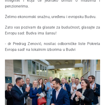
integritet i koja će jednako brinuti o mladima i
penzionerima.
Želimo ekonomski snažnu, uređenu i evropsku Budvu.
Zato vas pozivam da
glasate za budućnost, glasajte za
Evropu sad: Budva ima šansu!
- dr Predrag Zenović, nosilac odborničke liste Pokreta
Evropa sad! na lokalnim izborima u Budvi