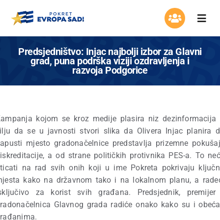
Skip
to
Togg
content
Navi
Organizacija
Predsjedništvo: Injac najbolji izbor za Glavni
grad, puna podrška viziji ozdravljenja i
razvoja Podgorice
Program
Aktuelnosti
ampanja kojom se kroz medije plasira niz dezinformacija
ilju da se u javnosti stvori slika da Olivera Injac planira 
Asocijacija žena
apusti mjesto gradonačelnice predstavlja prizemne pokuša
iskreditacije, a od strane političkih protivnika PES-a. To ne
Mladi Evrope
ticati na rad svih onih koji u ime Pokreta pokrivaju ključ
jesta kako na državnom tako i na lokalnom planu, a rade
sključivo za korist svih građana. Predsjednik, premijer
Kontakt
radonačelnica Glavnog grada radiće onako kako su i obeća
rađanima.