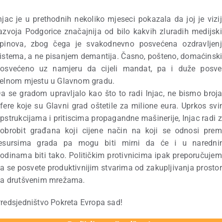
njac je u prethodnih nekoliko mjeseci pokazala da joj je vizi
azvoja Podgorice značajnija od bilo kakvih zluradih medijsk
pinova, zbog čega je svakodnevno posvećena ozdravljen
istema, a ne pisanjem demantija. Časno, pošteno, domaćinski
osvećeno uz namjeru da cijeli mandat, pa i duže posve
elnom mjestu u Glavnom gradu.
a se gradom upravljalo kao što to radi Injac, ne bismo broja
fere koje su Glavni grad oštetile za milione eura. Uprkos sv
pstrukcijama i pritiscima propagandne mašinerije, Injac radi 
obrobit građana koji cijene način na koji se odnosi pre
esursima grada pa mogu biti mirni da će i u naredn
odinama biti tako. Političkim protivnicima ipak preporučuje
a se posvete produktivnijim stvarima od zakupljivanja prosto
a drutšvenim mrežama.
redsjedništvo Pokreta Evropa sad!