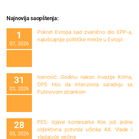
Najnovija saopštenja:
Pokret Evropa sad zvanično dio EPP-a,
1
najuticajnije političke mreže u Evropi
07, 2026
Ivanović: Godinu nakon invazije Krima,
31
DPS htio da intenzivira saradnju sa
03, 2026
Putinovom strankom
PES: Izjave komesarke Kos još jedna
28
objektivna potvrda učinka 44. Vlade i
03, 2026
vladajuće većine