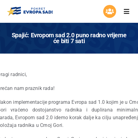
Skip
to
Togg
content
Navi
Organizacija
Spajić: Evropom sad 2.0 puno radno vrijeme
će biti 7 sati
Program
Aktuelnosti
ragi radnici,
Asocijacija žena
rećan nam praznik rada!
akon implementacije programa Evropa sad 1.0 kojim je u Crn
Mladi Evrope
ori vraćeno dostojanstvo radnika i duplirana minimal
arada, Evropom sad 2.0 idemo korak dalje ka cilju unapređen
Kontakt
oložaja radnika u Crnoj Gori.