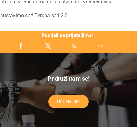
ato, sat vremena manje je ustvari sat vremena više!
austavimo sat! Evropa sad 2.0!
Podijeli sa prijateljima!
Pridruži nam se!
UČLANI SE!