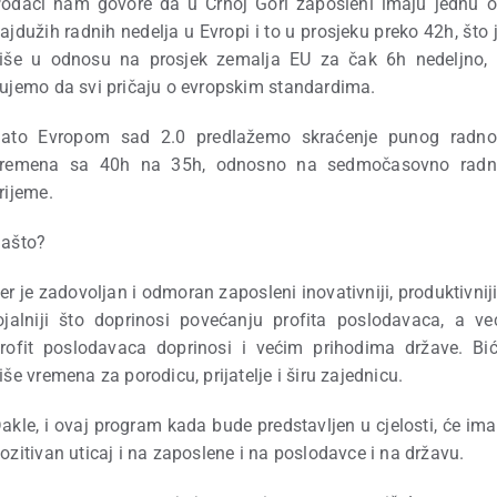
odaci nam govore da u Crnoj Gori zaposleni imaju jednu 
ajdužih radnih nedelja u Evropi i to u prosjeku preko 42h, što 
iše u odnosu na prosjek zemalja EU za čak 6h nedeljno,
ujemo da svi pričaju o evropskim standardima.
ato Evropom sad 2.0 predlažemo skraćenje punog radn
vremena sa 40h na 35h, odnosno na sedmočasovno radn
rijeme.
ašto?
er je zadovoljan i odmoran zaposleni inovativniji, produktivniji
ojalniji što doprinosi povećanju profita poslodavaca, a ve
rofit poslodavaca doprinosi i većim prihodima države. Bi
iše vremena za porodicu, prijatelje i širu zajednicu.
akle, i ovaj program kada bude predstavljen u cjelosti, će ima
ozitivan uticaj i na zaposlene i na poslodavce i na državu.