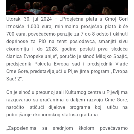
Utorak, 30. jul 2024 – „Prosječna plata u Crnoj Gori
iznosiće 1.000 eura, minimalna prosječna plata biće
700 eura, povećaćemo penzije za 7 do 8 odsto i ukinuti
doprinose za PIO na teret poslodavca, smanjiti sivu
ekonomiju i do 2028. godine postati prva sledeća
članica Evropske unije“, poručio je sinoć Milojko Spajić,
predsjednik Pokreta Evropa sad i predsjednik Vlade
Crne Gore, predstavljajući u Pljevljima program „Evropa
Sad! 2“.
On je sinoć u prepunoj sali Kulturnog centra u Pljevljima
razgovarao sa građanima o daljem razvoju Crne Gore,
naročito ističući dijelove programa koji utiču na
poboljšanje ekonomskog statusa građana.
„Zaposlenima sa srednjom školom povećavamo