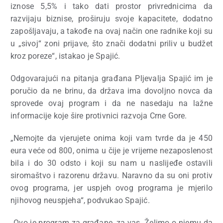
iznose 5,5% i tako dati prostor privrednicima da
razvijaju biznise, proširuju svoje kapacitete, dodatno
zapošljavaju, a takođe na ovaj način one radnike koji su
u „sivoj“ zoni prijave, što znači dodatni priliv u budžet
kroz poreze“, istakao je Spajić.
Odgovarajući na pitanja građana Pljevalja Spajić im je
poručio da ne brinu, da država ima dovoljno novca da
sprovede ovaj program i da ne nasedaju na lažne
informacije koje šire protivnici razvoja Crne Gore.
„Nemojte da vjerujete onima koji vam tvrde da je 450
eura veće od 800, onima u čije je vrijeme nezaposlenost
bila i do 30 odsto i koji su nam u naslijeđe ostavili
siromaštvo i razorenu državu. Naravno da su oni protiv
ovog programa, jer uspjeh ovog programa je mjerilo
njihovog neuspjeha“, podvukao Spajić.
„Ovo je program za građane, za vas. Želimo o njemu da