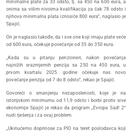
minimalne plate za 33 odsto, tj. sa 450 na 600 eura, a
onima sa višim nivoima kvalifikacija za čak 78 odsto i
njihova minimalna plata iznosiće 800 eura“, naglasio je
Spajić.
On je naglasio takođe, da i sve one koji imaju plate veće
od 600 eura, očekuje povećanje od 35 do 350 eura.
„Kada su u pitanju penzioneri, nakon povećanja
najnižih srazmjernih penzija sa 250 na 450 eura, u
prvom kvartalu 2025. godine očekuje nas novo
povećanje penzija od 7 do 8 odsto“, rekao je Spajić.
Govoreći o smanjenju nezaposlenosti, koje je na
istorijskom minimumu od 11,9 odsto i borbi protiv sive
ekonomije Spajić je rekao da program „Evropa Sad! 2“
nudi rješenja i za ovaj problem.
„Ukinućemo doprinose za PIO na teret poslodavca koji