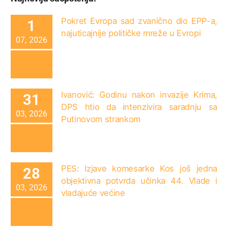
Pokret Evropa sad zvanično dio EPP-a,
1
najuticajnije političke mreže u Evropi
07, 2026
Ivanović: Godinu nakon invazije Krima,
31
DPS htio da intenzivira saradnju sa
03, 2026
Putinovom strankom
PES: Izjave komesarke Kos još jedna
28
objektivna potvrda učinka 44. Vlade i
03, 2026
vladajuće većine