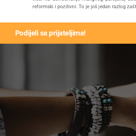
reformski i pozitivni. To je još jedan razlog z
Podijeli sa prijateljima!