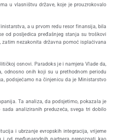
ima u vlasništvu države, koje je prouzrokovalo
istarstva, a u prvom redu resor finansija, bila
 od posljedica pređašnjeg stanja su troškovi
ar, zatim nezakonita državna pomoć isplaćivana
itičkoj osnovi. Paradoks je i namjera Vlade da,
a, odnosno onih koji su u prethodnom periodu
ga, podsjećamo na činjenicu da je Ministarstvo
panija. Ta analiza, da podsjetimo, pokazala je
sada analiziranih preduzeća, svega tri dobilo
ucija i ubrzanje evropskih integracija, vrijeme
 su i od međunarodnih partnera prepoznati kao