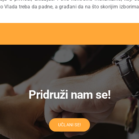
ašto Vlada treba da padne, a građani da na što skorijim izbori
Pridruži nam se!
UČLANI SE!