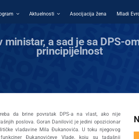
ogram
Aktuelnosti
Asocijacija žena
Mladi Evr
 ministar, a sad je sa DPS-om 
principijelnost
treba da brine povratak DPS-a na vlast, ako nije
N
ašnjih poslova. Goran Danilović je jedini opozicionar
političke vladavine Mila Đukanovića. U toku njegovog
unkciner Đukanovićeve Vlade, koju su tadašnji