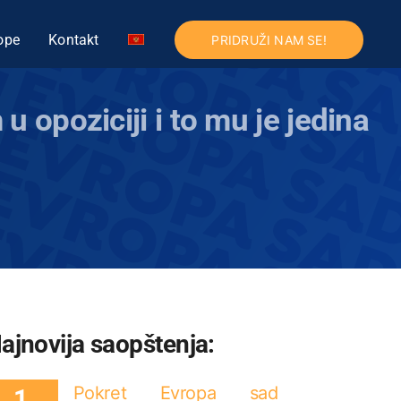
ope
Kontakt
PRIDRUŽI NAM SE!
u opoziciji i to mu je jedina
ajnovija saopštenja:
Pokret Evropa sad
1