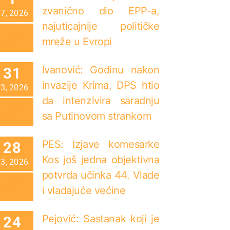
zvanično dio EPP-a,
07, 2026
najuticajnije političke
mreže u Evropi
Ivanović: Godinu nakon
31
invazije Krima, DPS htio
03, 2026
da intenzivira saradnju
sa Putinovom strankom
PES: Izjave komesarke
28
Kos još jedna objektivna
03, 2026
potvrda učinka 44. Vlade
i vladajuće većine
Pejović: Sastanak koji je
24