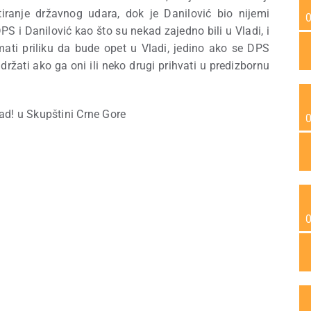
tiranje državnog udara, dok je Danilović bio nijemi
S i Danilović kao što su nekad zajedno bili u Vladi, i
 imati priliku da bude opet u Vladi, jedino ako se DPS
držati ako ga oni ili neko drugi prihvati u predizbornu
ad! u Skupštini Crne Gore