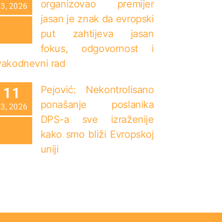
organizovao premijer
03, 2026
jasan je znak da evropski
put zahtijeva jasan
fokus, odgovornost i
vakodnevni rad
Pejović: Nekontrolisano
11
ponašanje poslanika
03, 2026
DPS-a sve izraženije
kako smo bliži Evropskoj
uniji