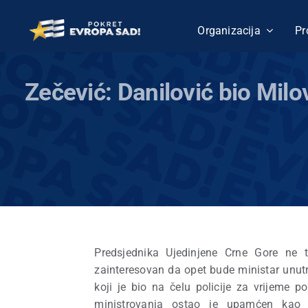
Skip
to
Organizacija
Pr
content
Zečević: Danilović bio Milov
Predsjednika Ujedinjene Crne Gore ne 
zainteresovan da opet bude ministar unutr
koji je bio na čelu policije za vrijeme 
ministrovanja ostao je upamćen kao f