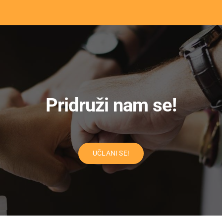
Pridruži nam se!
UČLANI SE!