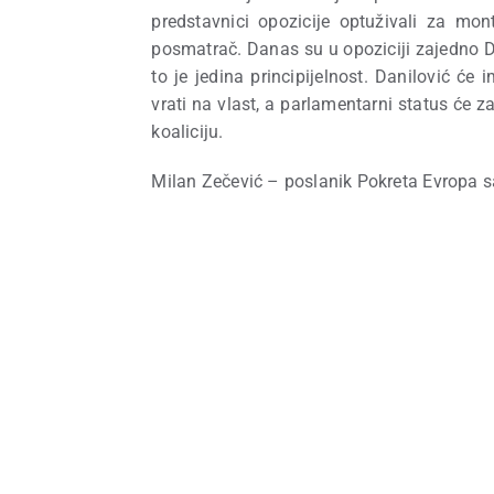
predstavnici opozicije optuživali za mon
posmatrač. Danas su u opoziciji zajedno DP
to je jedina principijelnost. Danilović će
vrati na vlast, a parlamentarni status će za
koaliciju.
Milan Zečević – poslanik Pokreta Evropa s