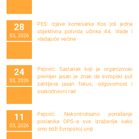
PES: Izjave komesarke Kos još jedna
28
objektivna potvrda učinka 44. Vlade i
03, 2026
vladajuće većine
Pejović: Sastanak koji je organizovao
24
premijer jasan je znak da evropski put
03, 2026
zahtijeva jasan fokus, odgovornost i
svakodnevni rad
Pejović: Nekontrolisano ponašanje
11
poslanika DPS-a sve izraženije kako
03, 2026
smo bliži Evropskoj uniji