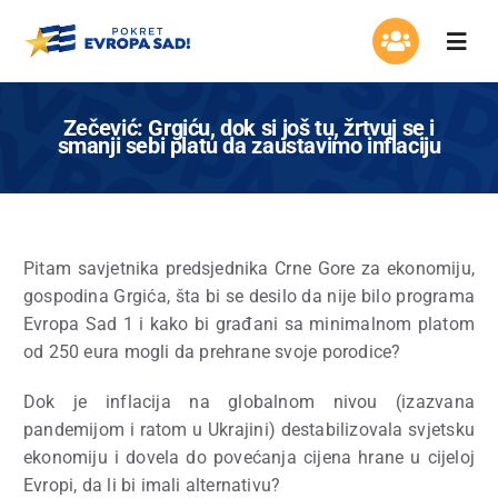
Skip
to
Togg
content
Navi
Organizacija
Zečević: Grgiću, dok si još tu, žrtvuj se i
smanji sebi platu da zaustavimo inflaciju
Program
Aktuelnosti
Pitam savjetnika predsjednika Crne Gore za ekonomiju,
gospodina Grgića, šta bi se desilo da nije bilo programa
Asocijacija žena
Evropa Sad 1 i kako bi građani sa minimalnom platom
od 250 eura mogli da prehrane svoje porodice?
Mladi Evrope
Dok je inflacija na globalnom nivou (izazvana
pandemijom i ratom u Ukrajini) destabilizovala svjetsku
Kontakt
ekonomiju i dovela do povećanja cijena hrane u cijeloj
Evropi, da li bi imali alternativu?