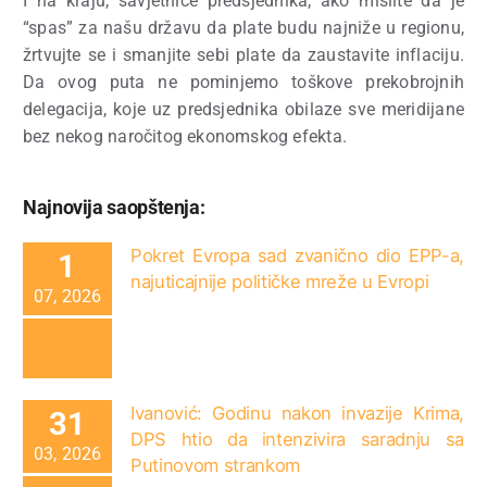
I na kraju, savjetniče predsjednika, ako mislite da je
“spas” za našu državu da plate budu najniže u regionu,
žrtvujte se i smanjite sebi plate da zaustavite inflaciju.
Da ovog puta ne pominjemo toškove prekobrojnih
delegacija, koje uz predsjednika obilaze sve meridijane
bez nekog naročitog ekonomskog efekta.
Najnovija saopštenja:
Pokret Evropa sad zvanično dio EPP-a,
1
najuticajnije političke mreže u Evropi
07, 2026
Ivanović: Godinu nakon invazije Krima,
31
DPS htio da intenzivira saradnju sa
03, 2026
Putinovom strankom