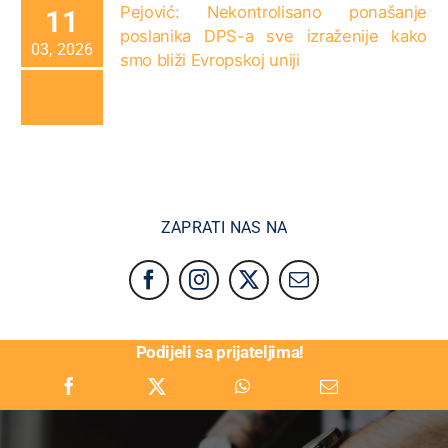
Pejović: Nekontrolisano ponašanje
11
poslanika DPS-a sve izraženije kako
03, 2026
smo bliži Evropskoj uniji
ZAPRATI NAS NA
Podijeli sa prijateljima!