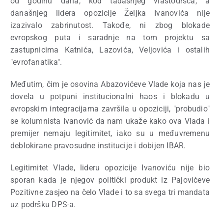
od godinu dana, kod tadašnjeg vlastodršca, a
današnjeg lidera opozicije Željka Ivanovića nije
izazivalo zabrinutost. Takođe, ni zbog blokade
evropskog puta i saradnje na tom projektu sa
zastupnicima Katnića, Lazovića, Veljovića i ostalih
"evrofanatika".
Međutim, čim je osovina Abazovićeve Vlade koja nas je
dovela u potpuni institucionalni haos i blokadu u
evropskim integracijama završila u opoziciji, "probudio"
se kolumnista Ivanović da nam ukaže kako ova Vlada i
premijer nemaju legitimitet, iako su u međuvremenu
deblokirane pravosudne institucije i dobijen IBAR.
Legitimitet Vlade, lideru opozicije Ivanoviću nije bio
sporan kada je njegov politički produkt iz Pajovićeve
Pozitivne zasjeo na čelo Vlade i to sa svega tri mandata
uz podršku DPS-a.