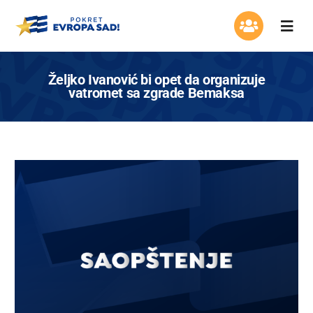
Skip
to
Togg
content
Navi
Organizacija
Željko Ivanović bi opet da organizuje
vatromet sa zgrade Bemaksa
Program
Aktuelnosti
Asocijacija žena
Mladi Evrope
Kontakt