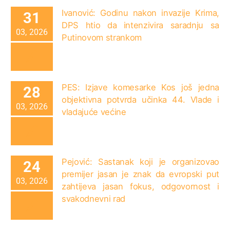
Ivanović: Godinu nakon invazije Krima,
31
DPS htio da intenzivira saradnju sa
03, 2026
Putinovom strankom
PES: Izjave komesarke Kos još jedna
28
objektivna potvrda učinka 44. Vlade i
03, 2026
vladajuće većine
Pejović: Sastanak koji je organizovao
24
premijer jasan je znak da evropski put
03, 2026
zahtijeva jasan fokus, odgovornost i
svakodnevni rad