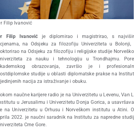
r Filip Ivanović
r Filip Ivanović
je diplomirao i magistrirao, s najviš
cjenama, na Odsjeku za filozofiju Univerziteta u Bolonji,
oktorirao na Odsjeku za filozofiju i religijske studije Norvešk
niverziteta za nauku i tehnologiju u Trondhajmu. Por
akademskog obrazovanja, završio je i profesionaln
ostdiplomske studije u oblasti diplomatske prakse na Institu
jedinjenih nacija za istraživanje i obuku.
okom naučne karijere radio je na Univerzitetu u Levenu, Van L
nstitutu u Jerusalimu i Univerzitetu Donja Gorica, a usavršav
e na Univerzitetu u Orhusu i Norveškom institutu u Atini. 
prila 2022. je naučni saradnik na Institutu za napredne studi
niverziteta Crne Gore.