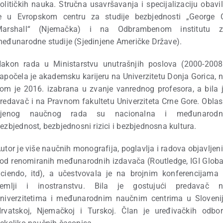
olitičkih nauka. Stručna usavršavanja i specijalizaciju obavi
e u Evropskom centru za studije bezbjednosti „George 
Marshall“ (Njemačka) i na Odbrambenom institutu z
eđunarodne studije (Sjedinjene Američke Države).
akon rada u Ministarstvu unutrašnjih poslova (2000-2008
apočela je akademsku karijeru na Univerzitetu Donja Gorica, 
om je 2016. izabrana u zvanje vanrednog profesora, a bila 
redavač i na Pravnom fakultetu Univerziteta Crne Gore. Oblas
njenog naučnog rada su nacionalna i međunarodn
ezbjednost, bezbjednosni rizici i bezbjednosna kultura.
utor je više naučnih monografija, poglavlja i radova objavljen
od renomiranih međunarodnih izdavača (Routledge, IGI Globa
ciendo, itd), a učestvovala je na brojnim konferencijama
zemlji i inostranstvu. Bila je gostujući predavač n
niverzitetima i međunarodnim naučnim centrima u Slovenij
rvatskoj, Njemačkoj i Turskoj. Član je uređivačkih odbo