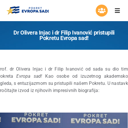
Skip
to
Togg
content
Navi
Organizacija
Dr Olivera Injac i dr Filip Ivanović pristupili
Pokretu Evropa sad!
Program
Aktuelnosti
rof. dr Olivera Injac i dr Filip Ivanović od sada su dio ti
Pokreta
Evropa sad!
Kao osobe od izuzetnog akademsko
Asocijacija žena
gleda, s entuzijazmom su pristupili našem Pokretu. U nastav
ročitajte izvod iz njihovih impresivnih biografija:
Mladi Evrope
Kontakt