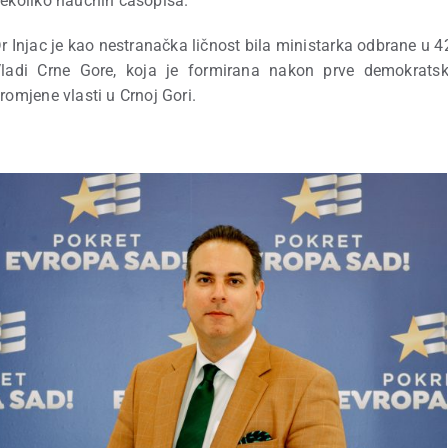
ekoliko naučnih časopisa.
r Injac je kao nestranačka ličnost bila ministarka odbrane u 4
ladi Crne Gore, koja je formirana nakon prve demokrats
romjene vlasti u Crnoj Gori.