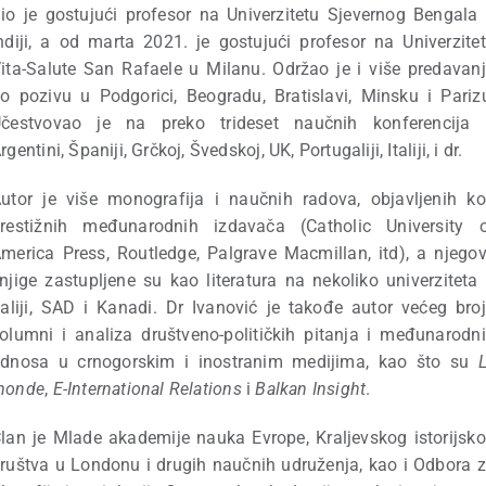
io je gostujući profesor na Univerzitetu Sjevernog Bengala
ndiji, a od marta 2021. je gostujući profesor na Univerzite
ita-Salute San Rafaele u Milanu. Održao je i više predavan
o pozivu u Podgorici, Beogradu, Bratislavi, Minsku i Pariz
čestvovao je na preko trideset naučnih konferencija
rgentini, Španiji, Grčkoj, Švedskoj, UK, Portugaliji, Italiji, i dr.
utor je više monografija i naučnih radova, objavljenih k
restižnih međunarodnih izdavača (Catholic University 
merica Press, Routledge, Palgrave Macmillan, itd), a njego
njige zastupljene su kao literatura na nekoliko univerziteta
taliji, SAD i Kanadi. Dr Ivanović je takođe autor većeg bro
olumni i analiza društveno-političkih pitanja i međunarodn
dnosa u crnogorskim i inostranim medijima, kao što su
monde
,
E-International Relations
i
Balkan Insight
.
lan je Mlade akademije nauka Evrope, Kraljevskog istorijsk
ruštva u Londonu i drugih naučnih udruženja, kao i Odbora 