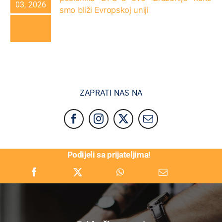
03, 2026
smo bliži Evropskoj uniji
ZAPRATI NAS NA
Podijeli sa prijateljima!