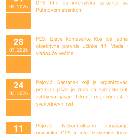
DPS htio da intenzivira saradnju sa
03, 2026
Putinovom strankom
PES: Izjave komesarke Kos još jedna
28
objektivna potvrda učinka 44. Vlade i
03, 2026
vladajuće većine
Pejović: Sastanak koji je organizovao
24
premijer jasan je znak da evropski put
03, 2026
zahtijeva jasan fokus, odgovornost i
svakodnevni rad
Pejović: Nekontrolisano ponašanje
11
poslanika DPS-a sve izraženije kako