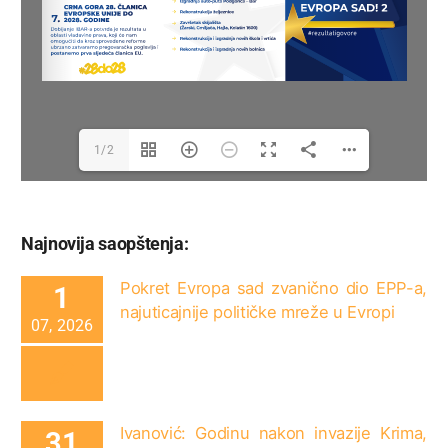
1/2
Najnovija saopštenja:
Pokret Evropa sad zvanično dio EPP-a,
1
najuticajnije političke mreže u Evropi
07, 2026
Ivanović: Godinu nakon invazije Krima,
31