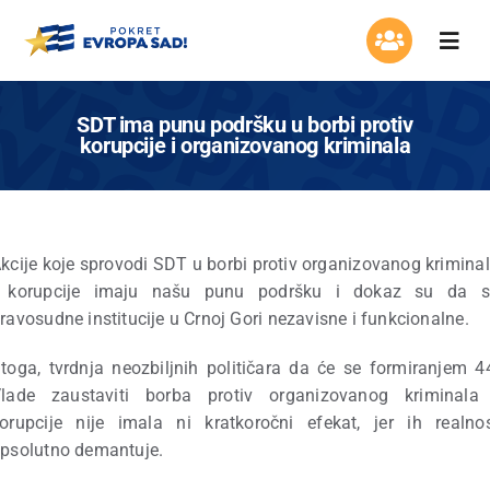
Skip
to
Togg
content
Navi
Organizacija
SDT ima punu podršku u borbi protiv
korupcije i organizovanog kriminala
Program
Aktuelnosti
kcije koje sprovodi SDT u borbi protiv organizovanog krimina
i korupcije imaju našu punu podršku i dokaz su da s
Asocijacija žena
ravosudne institucije u Crnoj Gori nezavisne i funkcionalne.
Mladi Evrope
toga, tvrdnja neozbiljnih političara da će se formiranjem 4
lade zaustaviti borba protiv organizovanog kriminala
orupcije nije imala ni kratkoročni efekat, jer ih realno
Kontakt
psolutno demantuje.