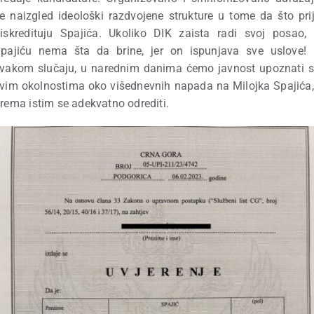
e naizgled ideološki razdvojene strukture u tome da što pri
iskredituju Spajića. Ukoliko DIK zaista radi svoj posao,
pajiću nema šta da brine, jer on ispunjava sve uslove!
vakom slučaju, u narednim danima ćemo javnost upoznati 
vim okolnostima oko višednevnih napada na Milojka Spajića,
rema istim se adekvatno odrediti.