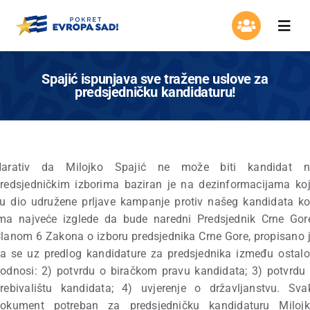
Skip
to
Togg
content
Navi
Organizacija
Spajić ispunjava sve tražene uslove za
predsjedničku kandidaturu!
Program
Aktuelnosti
Narativ da Milojko Spajić ne može biti kandidat n
redsjedničkim izborima baziran je na dezinformacijama ko
Asocijacija žena
u dio udružene prljave kampanje protiv našeg kandidata ko
ma najveće izglede da bude naredni Predsjednik Crne Gor
Mladi Evrope
lanom 6 Zakona o izboru predsjednika Crne Gore, propisano 
a se uz predlog kandidature za predsjednika između ostal
odnosi: 2) potvrdu o biračkom pravu kandidata; 3) potvrdu
Kontakt
rebivalištu kandidata; 4) uvjerenje o državljanstvu. Sva
okument potreban za predsjedničku kandidaturu Miloj