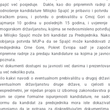
pajić već posjeduje. Dakle, kao dio pripremnih radnji 
odnošenje kandidature Milojko Spajić je pribavio i potvrdu
iračkom pravu, i potvrdu o prebivalištu u Crnoj Gori 
ajmanje 10 godina u poslednjih 15 godina, i uvjerenje
rnogorskom državljanstvu, kojima se nedvosmisleno potvrđu
a Milojko Spajić može biti kandidat za Predsjednika. Nak
obijanja potvrda MUP-a da se Spajić može kandidovati 
redsjednika Crne Gore, Pokret Evropa sad! je započ
ripremne radnje za predaju kandidature sa kojima je javno
poznata.
vi dokumenti dostupni su javnosti već danima i prezentova
u već nekoliko puta.
ilo kakvi navodi o eventualnom prebivalištu u drugoj državi
ventualnom državljanstvu druge države, u cjelosti 
espredmetni, jer nijedan propis iz izbornog zakonodavstva 
om se cijene formalne ispunjenosti kandidature, ne sadr
ormu da kandidat za predsjednika mora iste dokazivat
umnjamo da je potraga za diskreditujućim dokumentima