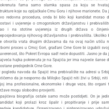
pokrenuta fama samo slamka spasa za koju se hvataj
trukture koje su opljačkale Crnu Goru i njihove marionete. Da 
vo redovna procedura, onda bi
bilo koji kandidat morao 
ostavi i uvjerenje o crnogorskom državljanstvu i prebivališt
ao i na stotine uvjerenja iz drugih država o činjeni
eposjedovanja njihovog državljanstva i prebivališta. Ukoliko 
e otvorila vrata drugim državama da na ovaj način utiču 
zborni proces u Crnoj Gori, građani Crne Gore bi izgubili svo
uverenost, što Pokret Evropa sad! neće dopustiti. Jasno je da 
n
ajveća hajka pokrenuta je na Spajića jer ima najveće šanse 
ostane predsjednik Crne Gore.
 pogledu navoda da Spajić ima prebivalište na adresi u Srbij
stičemo da je nesporno da Milojko Spajić niti živi u Srbiji, niti
joj ima profesionalne, ekonomske i druge veze, što organi 
ržave mogu slobodno provjeriti.
pajićeva biografija ostale samo može postidjeti. On je jedi
andidat koji prolazi kroz špalir i propitivanje i prije sa
redaje kandidature. Organizovano i sinhronizovano udružu