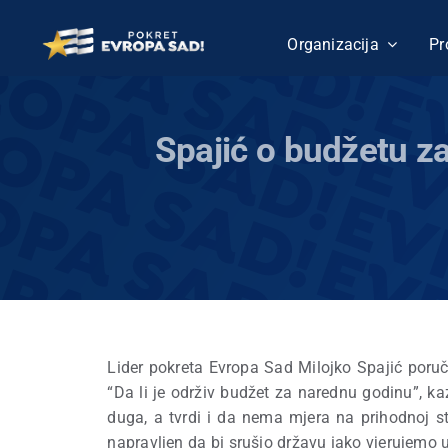
Skip
to
Organizacija
Pr
content
Spajić o budžetu z
Lider pokreta Evropa Sad Milojko Spajić poruč
“Da li je održiv budžet za narednu godinu”, 
duga, a tvrdi i da nema mjera na prihodnoj str
napravljen da bi srušio državu iako vjerujem