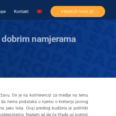
ope
Kontakt
PRIDRUŽI NAM SE!
an dobrim namjerama
ržavu. On je na konferenciji za medije na temu
a, da nema podataka u njemu o kretanju javnog
na jako loša. Ovaj predlog budžeta je politički
m kategorijama. Nadam se da će Vlada uz pomoć