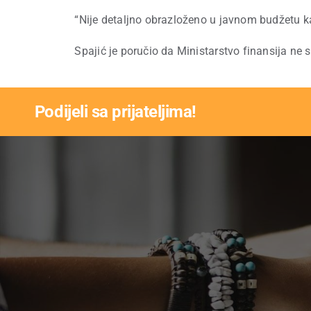
“Nije detaljno obrazloženo u javnom budžetu kak
Spajić je poručio da Ministarstvo finansija ne sm
Podijeli sa prijateljima!