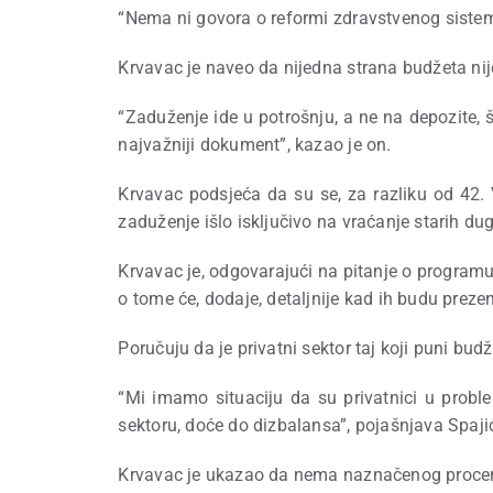
“Nema ni govora o reformi zdravstvenog sistem
Krvavac je naveo da nijedna strana budžeta nij
“Zaduženje ide u potrošnju, a ne na depozite, 
najvažniji dokument”, kazao je on.
Krvavac podsjeća da su se, za razliku od 42. 
zaduženje išlo isključivo na vraćanje starih du
Krvavac je, odgovarajući na pitanje o programu 
o tome će, dodaje, detaljnije kad ih budu prezen
Poručuju da je privatni sektor taj koji puni bu
“Mi imamo situaciju da su privatnici u probl
sektoru, doće do dizbalansa”, pojašnjava Spaji
Krvavac je ukazao da nema naznačenog procenta