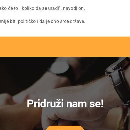
o će to i koliko da se uradi”, navodi on.
ije biti političko i da je ono srce države.
Pridruži nam se!