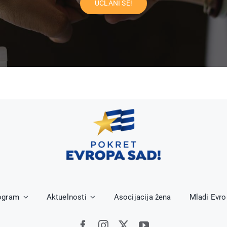
UČLANI SE!
ogram
Aktuelnosti
Asocijacija žena
Mladi Evr