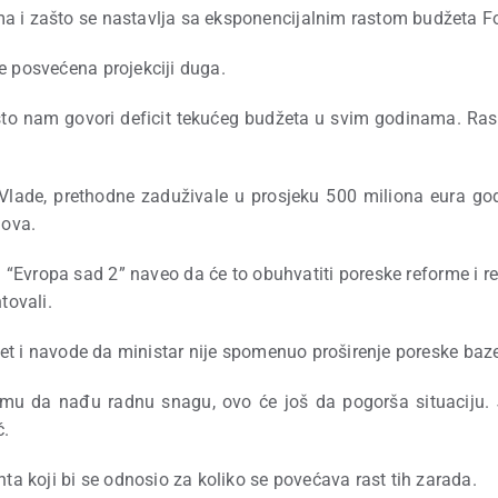
a i zašto se nastavlja sa eksponencijalnim rastom budžeta Fo
e posvećena projekciji duga.
što nam govori deficit tekućeg budžeta u svim godinama. Rasp
Vlade, prethodne zaduživale u prosjeku 500 miliona eura godi
gova.
“Evropa sad 2” naveo da će to obuhvatiti poreske reforme i re
tovali.
džet i navode da ministar nije spomenuo proširenje poreske baz
emu da nađu radnu snagu, ovo će još da pogorša situaciju.
ć.
 koji bi se odnosio za koliko se povećava rast tih zarada.