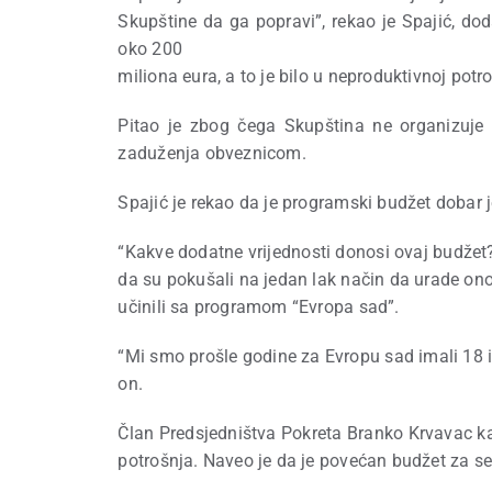
Skupštine da ga popravi”, rekao je Spajić, do
oko 200
miliona eura, a to je bilo u neproduktivnoj potro
Pitao je zbog čega Skupština ne organizuje 
zaduženja obveznicom.
Spajić je rekao da je programski budžet dobar
“Kakve dodatne vrijednosti donosi ovaj budžet? 
da su pokušali na jedan lak način da urade ono
učinili sa programom “Evropa sad”.
“Mi smo prošle godine za Evropu sad imali 18 i
on.
Član Predsjedništva Pokreta Branko Krvavac ka
potrošnja. Naveo je da je povećan budžet za sek