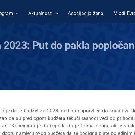
ogram
Aktuelnosti
Asocijacija žena
Mladi Evr
a 2023: Put do pakla poploč
io je da je budžet za 2023. godinu napravljen da sruši ovu d
kazao da su predlogom budžeta tekući rashodi veći od prihod
ani.”Koncipiran je da izgleda da je forma dobra, ali je sušti
o u dobru namjeru ovog budžeta da se podignu plate pojedini