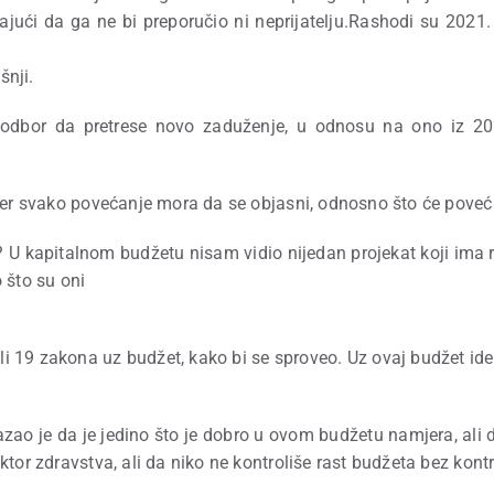
dajući da ga ne bi preporučio ni neprijatelju.Rashodi su 2021
šnji.
odbor da pretrese novo zaduženje, u odnosu na ono iz 202
 jer svako povećanje mora da se objasni, odnosno što će pove
U kapitalnom budžetu nisam vidio nijedan projekat koji ima ra
 što su oni
li 19 zakona uz budžet, kako bi se sproveo. Uz ovaj budžet ide
zao je da je jedino što je dobro u ovom budžetu namjera, ali 
tor zdravstva, ali da niko ne kontroliše rast budžeta bez kontr