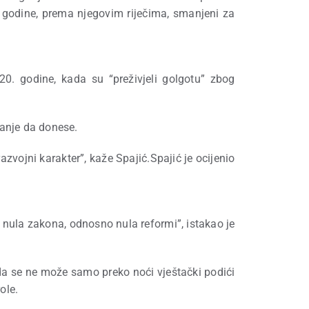
. godine, prema njegovim riječima, smanjeni za
0. godine, kada su “preživjeli golgotu” zbog
ćanje da donese.
zvojni karakter”, kaže Spajić.Spajić je ocijenio
 nula zakona, odnosno nula reformi”, istakao je
da se ne može samo preko noći vještački podići
ole.