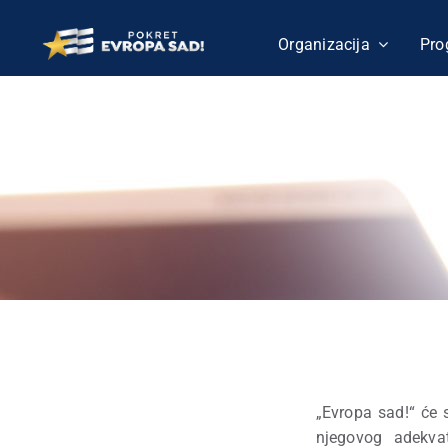
Skip
to
Organizacija
Pro
content
DRŽA
„Evropa sad!“ će 
njegovog adekvat