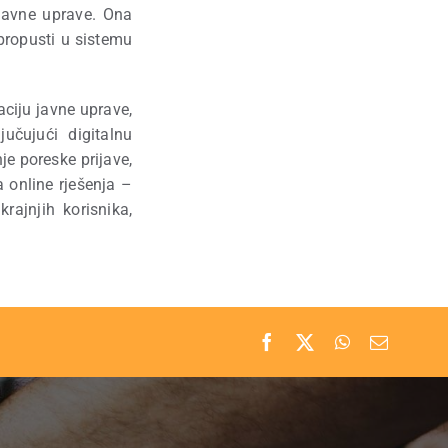
 javne uprave. Ona
 propusti u sistemu
ciju javne uprave,
jučujući digitalnu
nje poreske prijave,
a online rješenja –
rajnjih korisnika,