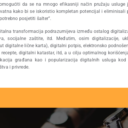
 omogućiti da se na mnogo efikasniji način pružaju usluge
atna kako bi se iskoristio kompletan potencijal i eliminisali
“potrebno posjetiti šalter”.
talna transformacija podrazumijeva između ostalog digitaliza
va, socijalne zaštite, itd. Međutim, osim digitalizacije, ukl
ut digitalne lične karta), digitalni potpis, elektronsko podnoše
recepte, digitalni katastar, itd, a u cilju optimalnog korišćenj
kacija građana kao i popularizacija digitalnih usluga kod k
tva i privrede.