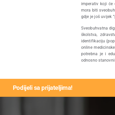
imperativ koji će
mora biti sveobuhv
gdje je još uvijek 
Sveobuhvatna digi
školstva, zdravst
identifikaciju (pop
online medicinske 
potrebna je i edu
odnosno stanovniš
Podijeli sa prijateljima!