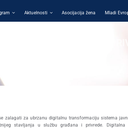
gram
Aktuelnosti
Asocijacija žena
Mladi Evro
VA U SLUŽBI GRAĐANA I PRI
se zalagati za ubrzanu digitalnu transformaciju sistema javne
nijeg stavljanja u službu građana i privrede. Digitalna 