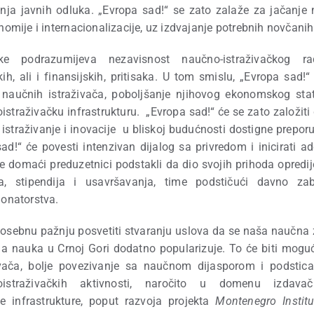
ja javnih odluka. „Evropa sad!“ se zato zalaže za jačanje 
nomije i internacionalizacije, uz izdvajanje potrebnih novčanih
e podrazumijeva nezavisnost naučno-istraživačkog r
čkih, ali i finansijskih, pritisaka. U tom smislu, „Evropa sad!“ 
 naučnih istraživača, poboljšanje njihovog ekonomskog sta
straživačku infrastrukturu. „Evropa sad!“ će se zato založit
istraživanje i inovacije u bliskoj budućnosti dostigne prepor
ad!“ će povesti intenzivan dijalog sa privredom i inicirati 
se domaći preduzetnici podstakli da dio svojih prihoda opredij
a, stipendija i usavršavanja, time podstičući davno zab
donatorstva.
posebnu pažnju posvetiti stvaranju uslova da se naša naučna
e a nauka u Crnoj Gori dodatno popularizuje. To će biti moguć
živača, bolje povezivanje sa naučnom dijasporom i podsti
oistraživačkih aktivnosti, naročito u domenu izdavač
e infrastrukture, poput razvoja projekta
Montenegro Instit