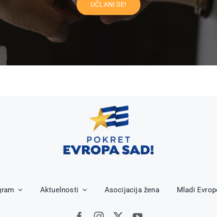
UČLANI SE!
gram
Aktuelnosti
Asocijacija žena
Mladi Evrop