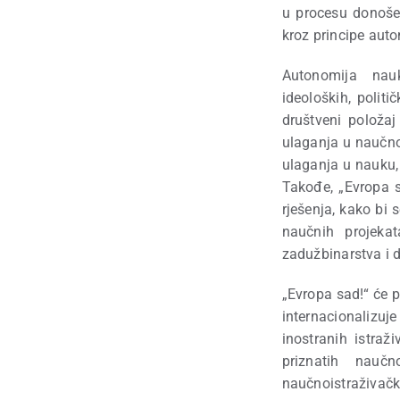
u procesu donošen
kroz principe auto
Autonomija nauk
ideoloških, politi
društveni položaj
ulaganja u naučnoi
ulaganja u nauku, 
Takođe, „Evropa s
rješenja, kako bi 
naučnih projekat
zadužbinarstva i 
„Evropa sad!“ će 
internacionalizuj
inostranih istra
priznatih naučn
naučnoistraživačk