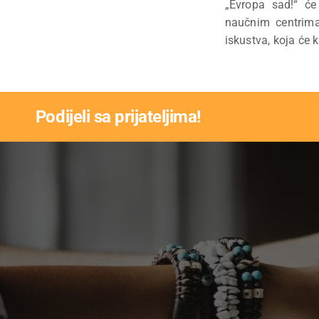
„Evropa sad!“ ć
naučnim centrima 
iskustva, koja će 
Podijeli sa prijateljima!