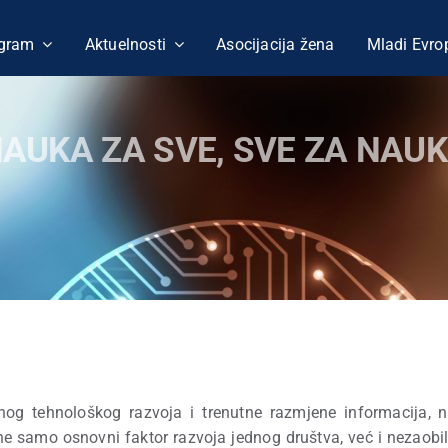
gram
Aktuelnosti
Asocijacija žena
Mladi Evro
AUKA ZA SVE, SVE ZA NAU
og tehnološkog razvoja i trenutne razmjene informacija,
ne samo osnovni faktor razvoja jednog društva, već i nezao