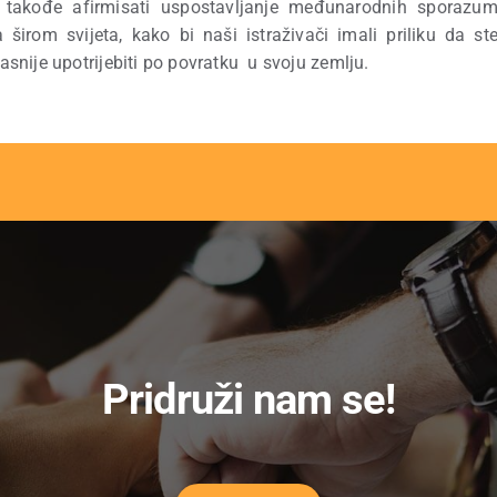
e takođe afirmisati uspostavljanje međunarodnih sporazu
širom svijeta, kako bi naši istraživači imali priliku da st
kasnije upotrijebiti po povratku u svoju zemlju.
Pridruži nam se!