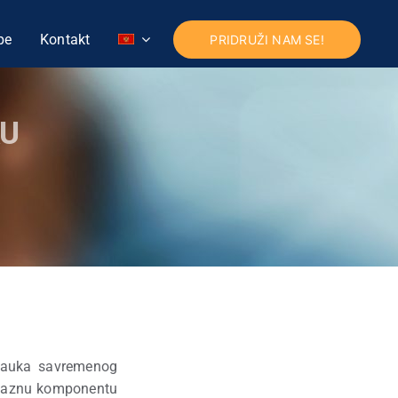
pe
Kontakt
PRIDRUŽI NAM SE!
KU
 nauka savremenog
bilaznu komponentu