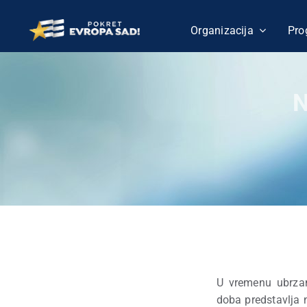
Skip
to
Organizacija
Pro
content
N
U vremenu ubrzan
doba predstavlja 