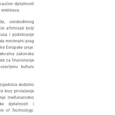
naučne djelatnosti
 sredstava.
ada, oslobođenog
će afirmisati bolji
tusa i podsticanje
i da minimalni prag
uke Evropske unije.
adekvatna zakonska
ele za finansiranje
oravljenu kulturu
 zajednica dodatno
e kroz privlačenje
canje međunarodno
ke djelatnosti i
ute of Technology
.