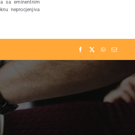
ma sa eminentnim
eknu neprocjenjiva